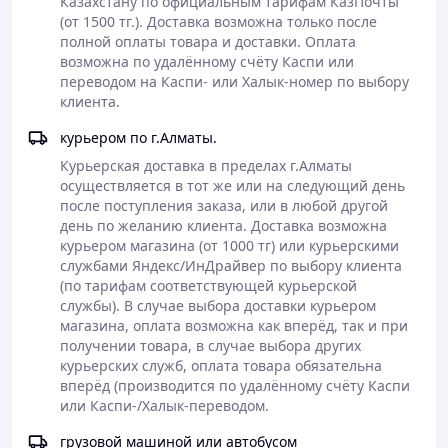
Казахстану по официальным тарифам КазПочты 
повлияет на уровень подкожной жировой клетчатки
(от 1500 тг.). Доставка возможна только после 
(сообщаем это тем, кто говорит "мы не собираемся
полной оплаты товара и доставки. Оплата 
худеть").
возможна по удалённому счёту Каспи или 
Второе: это средство самостоятельного или
переводом на Каспи- или Халык-номер по выбору 
вспомогательного снижения веса- в этом случае чай
клиента.
нужно принимать 2-3 раза в день. Если принимать его
перед едой за полчаса-час, то почти всё, что вы
курьером по г.Алматы.
съедите потом, не усвоится и уйдёт прямиком в туалет
(такой приём чая мы особенно рекомендуем тем, кто
Курьерская доставка в пределах г.Алматы 
идёт на вечеринку, где будет много вредной пищи, тем,
осуществляется в тот же или на следующий день 
кто решил поесть сладкого/мучного, и тем, кто после
после поступления заказа, или в любой другой 
работы садится за обильный ужин, заедая
день по желанию клиента. Доставка возможна 
накопившийся за день стресс.
курьером магазина (от 1000 тг) или курьерскими 
Подытожим назначение чая: однократный приём в
службами Яндекс/ИнДрайвер по выбору клиента 
день короткими курсами чистит кишечник, устраняет
(по тарифам соответствующей курьерской 
запоры и никак не влияет на вес (кроме того, что из вас
службы). В случае выбора доставки курьером 
выйдет от нескольких сот граммов до пары
магазина, оплата возможна как вперёд, так и при 
килограммов шлаков, токсинов и застойной пищи (и
получении товара, в случае выбора других 
даже каловых камней- прессованных каловых масс,
курьерских служб, оплата товара обязательна 
собирающихся годами в складках кишечника). Двух-
вперёд (производится по удалённому счёту Каспи 
трёхкратный приём чая длительными курсами сдвинет
или Каспи-/Халык-переводом.
ваш вес уже активнее, т.к. начнётся процесс
грузовой машиной или автобусом
жиросжигания, а также ухудшится усвоение съеденной