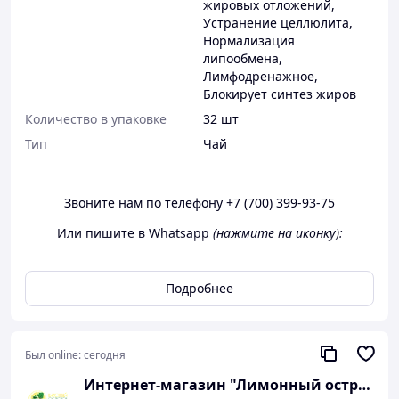
жировых отложений
,
Устранение целлюлита
,
Нормализация
липообмена
,
Лимфодренажное
,
Блокирует синтез жиров
Количество в упаковке
32 шт
Тип
Чай
Звоните нам по телефону +7 (700) 399-93-75
Или пишите в Whatsapp
(нажмите на иконку):
Подробнее
Внимание!
Был online:
сегодня
Точное местоположение магазинов в г. Алматы
указано здесь. При доставке в другие регионы
Интернет-магазин "Лимонный островок
обязательна частичная или полная
Казахстана