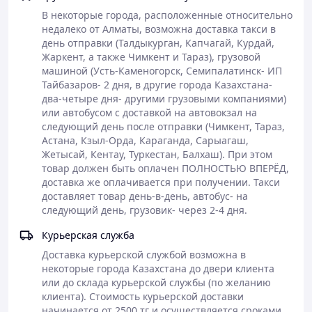
пищи.
В некоторые города, расположенные относительно 
недалеко от Алматы, возможна доставка такси в 
Расскажем подробнее о компонентах чая и их действии
день отправки (Талдыкурган, Капчагай, Курдай, 
на организм.
Жаркент, а также Чимкент и Тараз), грузовой 
1. Экстракт зелёного чая.
Зелёный чай влияет на
машиной (Усть-Каменогорск, Семипалатинск- ИП 
работу кишечника и снижение веса за счёт нескольких
Тайбазаров- 2 дня, в другие города Казахстана- 
биологически активных компонентов, прежде всего-
два-четыре дня- другими грузовыми компаниями) 
катехинов (особенно EGCG) и кофеина.
или автобусом с доставкой на автовокзал на 
Влияние на кишечник:
следующий день после отправки (Чимкент, Тараз, 
- умеренное стимулирование перистальтики. Кофеин и
Астана, Кзыл-Орда, Караганда, Сарыагаш, 
катехины могут активировать двигательную активность
Жетысай, Кентау, Туркестан, Балхаш). При этом 
кишечника, способствуя регулярному опорожнению;
товар должен быть оплачен ПОЛНОСТЬЮ ВПЕРЁД, 
- поддержка микрофлоры. Полифенолы зелёного чая
доставка же оплачивается при получении. Такси 
способны избирательно стимулировать рост полезных
доставляет товар день-в-день, автобус- на 
бактерий (например, лактобактерий и
следующий день, грузовик- через 2-4 дня.
бифидобактерий);
- противовоспалительный эффект. Катехины подавляют
Курьерская служба
локальные воспаления в слизистой кишечника и могут
Доставка курьерской службой возможна в 
облегчать течение хронических заболеваний ЖКТ
некоторые города Казахстана до двери клиента 
(например, СРК).
или до склада курьерской службы (по желанию 
Влияние на снижение веса:
клиента). Стоимость курьерской доставки 
- ускорение обмена веществ. Сочетание EGCG и
начинается от 2500 тг и осуществляется сроками 
кофеина повышает термогенез и основной метаболизм