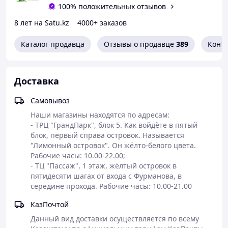
100% положительных отзывов
оплата
заказа (для большего доверия читайте
отзывы). Условия доставки указаны здесь. Весь
8 лет на Satu.kz
4000+ заказов
ассортимент нашего магазина- на нашем сайте:
lemon-island.kz
.
Каталог продавца
Отзывы о продавце
389
Конт
Чай Инхуа Жоу Ды или "Японка"
(так мы называем
его из-за страны происхождения этого древнего
рецепта- Японии) (в прошлом его называли
Доставка
"Ласточкой")- это сбор трав, удобно упакованных в
пакетики для заварки, который имеет двоякое
Самовывоз
назначение к применению.
Наши магазины находятся по адресам:

Первое: если его принимать только один раз в день
- ТРЦ "ГрандПарк", блок 5. Как войдёте в пятый 
(лучше перед сном), он работает как средство чистки и
блок, первый справа островок. Называется 
улучшения работы кишечника (и в целом
"Лимонный островок". Он жёлто-белого цвета. 
пищеварения) и может применяться теми, кто имеет
Рабочие часы: 10.00-22.00;

проблемы с дефекацией (запоры), кто по состоянию
- ТЦ "Пассаж", 1 этаж, жёлтый островок в 
здоровья не может сам опорожнять свой кишечник
пятидесяти шагах от входа с Фурманова, в 
(люди с инсультом, парализованные, и т.п.), а также
середине прохода. Рабочие часы: 10.00-21.00
теми, кто следит за здоровьем кишечника и регулярно
проводит его чистки. Обращаем ваше внимание, что
КазПочтой
при этом снижаться вес не будет, т.к. однократный
Данный вид доставки осуществляется по всему 
приём в день курсом в несколько дней никак не