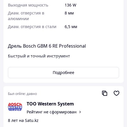
Выходная мощность
136 W
Диам. отверстия в
8 мм
алюминии
Диам. отверстия в стали
6,5 мм
Дрель Bosch GBM 6 RE Professional
Быстрый и точный инструмент
Почему именно этот инструмент?
Подробнее
Электронная система управления для точного
начала сверления
Практичный зажим для переноски на ремне
Реверс
Был online:
давно
Очень высокое число оборотов (число оборотов
холостого хода 4 000 об/мин) для сверления
ТОО Western System
отверстий небольшого диаметра
Рейтинг не сформирован
Фиксация сверлильного шпинделя в
подшипнике для обеспечения высокой точности
8 лет на Satu.kz
Компактное исполнение и малый вес для