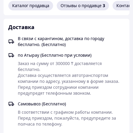
большего удобства использования при серийном
Каталог продавца
Отзывы о продавце
3
Контак
сверлении
Комплект поставки
Включено
Доставка
№ запасной части 2 610
Быстрозажимной патрон
910 300
В связи с карантином, доставка по городу
Технические
бесплатно. (Бесплатно)
характеристики
по Атырау (Бесплатно при условии)
Код для заказа
0 601 472 600
Заказ на сумму от 300000 ₸ доставляется 
Код EAN
3165140485913
бесплатно.

Доставка осуществляется автотранспортом 
Правое вращение и реверс для завинчивания и
компании по адресу, указанному в форме заказа. 
отвинчивания
Перед приездом сотрудники компании 
Наилучшие результаты работы благодаря скорости,
предупредят телефонным звонком. 
предварительно выбранной для задач, требующих
определенной скорости обработки материалов
Самовывоз (Бесплатно)
В соответствии с графиком работы компании. 
Перед приездом, пожалуйста, предупредите за 
полчаса по телефону.