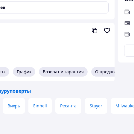
ее
кты
График
Возврат и гарантия
О продавце
шуруповерты
Вихрь
Einhell
Ресанта
Stayer
Milwauk