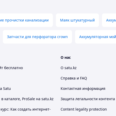
ие прочистки канализации
Маяк штукатурный
Акку
Запчасти для перфоратора crown
Аккумуляторная мой
 постоянства и системой Torque-Control для
О нас
 с фиксатором шпинделя Auto-Lock для
йт
бесплатно
О satu.kz
нием и мягкой накладкой для надежного захвата
Справка и FAQ
n для защиты от перегрузок обеспечивает
а Satu
Контактная информация
ложных работ
ого срока службы
 каталоге, ProSale на satu.kz
Защита легальности контента
е усилие при вращении как влево, так и
курс: Как создать интернет-
Content legality protection
о захвата