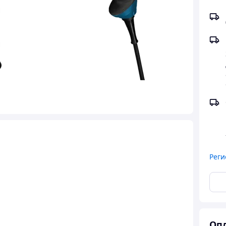
Реги
Опл