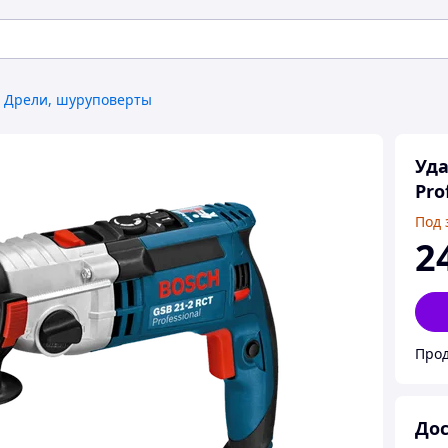
Дрели, шуруповерты
Уда
Pro
Под 
2
Прод
Дос