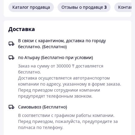
автомобили, заворачивания резьбовых
Каталог продавца
Отзывы о продавце
3
Контак
соединений при возведении металлоконструкций
и в машиностроении, а также в котлостроении и
в строительстве трубопроводов
Доставка
Дополнительная рукоятка с упорным диском;
для оптимального удобства использования может
В связи с карантином, доставка по городу
устанавливаться в два положения
бесплатно. (Бесплатно)
Скоба для подвески на пружинном механизме
Комплект поставки
Включено
по Атырау (Бесплатно при условии)
Заказ на сумму от 300000 ₸ доставляется 
№ запасной части 1 605
Кейс
бесплатно.

438 1BZ
Доставка осуществляется автотранспортом 
Дополнительная рукоятка
2 602 025 075
компании по адресу, указанному в форме заказа. 
Перед приездом сотрудники компании 
№ запасной части 3 601
Подвесная скоба
предупредят телефонным звонком. 
310 013
Самовывоз (Бесплатно)
Технические
характеристики
В соответствии с графиком работы компании. 
Перед приездом, пожалуйста, предупредите за 
Код для заказа
0 601 434 108
полчаса по телефону.
Код EAN
3165140316132