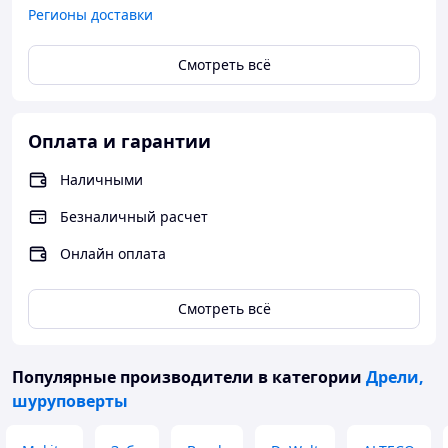
Bosch Heavy Duty Bosch Heavy Duty - новые стандарты
Регионы доставки
мощности, производительности и надежности!
Смотреть всё
Правое вращение и реверс для завинчивания и
отвинчивания
Оплата и гарантии
Наличными
Безналичный расчет
Онлайн оплата
Смотреть всё
Популярные производители
в категории
Дрели,
шуруповерты