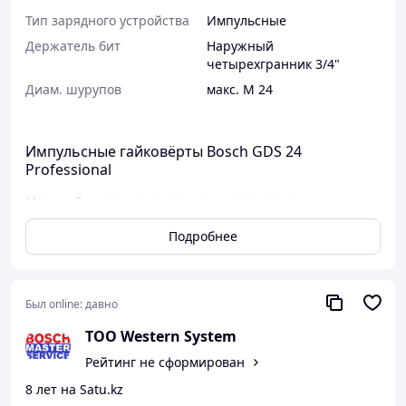
Тип зарядного устройства
Импульсные
Держатель бит
Наружный
четырехгранник 3/4"
Диам. шурупов
макс. M 24
Импульсные гайковёрты Bosch GDS 24
Professional
Мощный инструмент для машиностроения
Почему именно этот инструмент?
Подробнее
V-образный пазовый ударный механизм с
малым реактивным моментом и большим сроком
службы
Был online:
давно
Большая ударная мощность при малом весе
Реверс для затягивания и ослабления
ТОО Western System
Торсионы (спецпринадлежности) гарантируют
Рейтинг не сформирован
создание необходимого крутящего момента
Легкосменные инструменты
8 лет на Satu.kz
Подходит для монтажа колес на грузовые