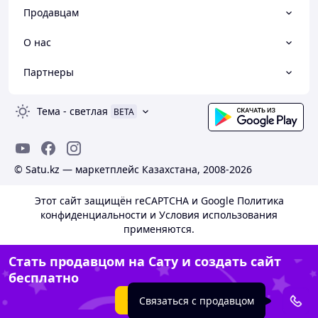
Продавцам
О нас
Оформить заказ на сайте или по телефону
Партнеры
Консультация менеджера и согласование всех нюансов
Тема
-
светлая
BETA
Оплата любым удобным способом, указанным на сайте
© Satu.kz — маркетплейс Казахстана, 2008-2026
Этот сайт защищён reCAPTCHA и Google
Политика
конфиденциальности
и
Условия использования
Выполнение заказа в установленные сроки
применяются.
Стать продавцом на Сату и создать сайт
бесплатно
Создать сайт
Связаться с продавцом