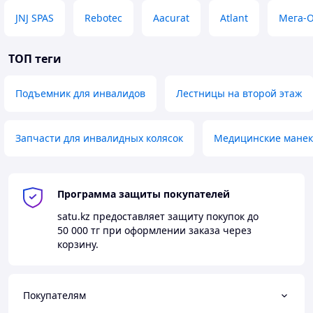
12 месяцев.
JNJ SPAS
Rebotec
Aacurat
Atlant
Мега-
Сроки изготовления оперативные — всего
2-15 дней (зависит от модели).
ТОП теги
Все подъемники максимально надежные и
безопасные.
Подъемник для инвалидов
Лестницы на второй этаж
Цены находятся на лояльном уровне,
доступны каждому.
Запчасти для инвалидных колясок
Медицинские манек
Заказывайте изготовление современного наклонного
подъемника НПМ-01 в нашей компании! При
Программа защиты покупателей
необходимости менеджер подробно ответит на все
satu.kz
предоставляет защиту покупок до
вопросы.
50 000 тг
при оформлении заказа через
корзину.
Как заказать?
Покупателям