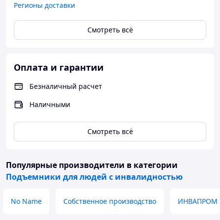
Регионы доставки
Важные особенности подъемника
Смотреть всё
Монтаж возможен даже без привлечения
специалистов.
Оплата и гарантии
Наши подъемники отвечают современным
требованиям и нормам.
Безналичный расчет
Наличными
Размер может быть различный (по
индивидуальному заказу).
Смотреть всё
Цветовое решение вы выбираете
самостоятельно.
Популярные производители
в категории
Подъемники для людей с инвалидностью
Почему именно КБ «ЛИФТМАШ»?
No Name
Собственное производство
ИНВАПРОМ
Предоставляем официальную гарантию —