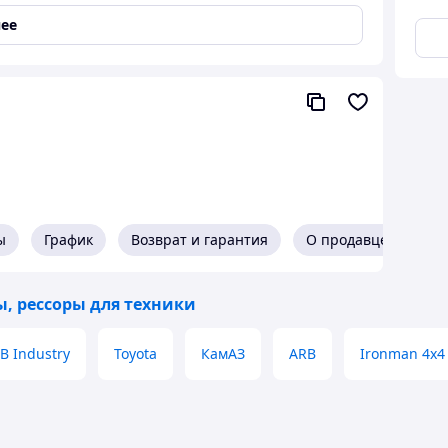
адняя
ее
Чусовая) 55111-2912012-01
ы
График
Возврат и гарантия
О продавце
, рессоры для техники
B Industry
Toyota
КамАЗ
ARB
Ironman 4x4