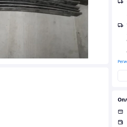
Реги
Опл