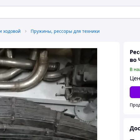
и ходовой
Пружины, рессоры для техники
Рес
во 
В на
Цен
Прод
Дос