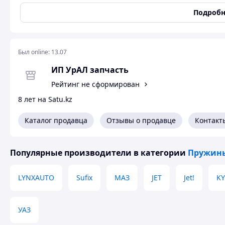
Рессора з
Подробн
Рессора задняя КАМАЗ 55111 14-лист. (пр-во 
Был online:
13.07
ИП УрАЛ запчасть
Рейтинг не сформирован
8 лет на Satu.kz
Каталог продавца
Отзывы о продавце
Контакт
Популярные производители
в категории
Пружины
LYNXAUTO
Sufix
МАЗ
JET
Jet!
KY
УАЗ