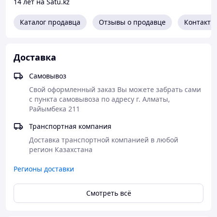
14 лет на Satu.kz
в разобранном виде
– 1,3 м³.
Габаритные размеры (мм): 1100х1200х2180
Каталог продавца
Отзывы о продавце
Контакты
Доставка
Самовывоз
Свой оформленный заказ Вы можете забрать сами 
с пункта самовывоза по адресу г. Алматы, 
Райымбека 211
Транспортная компания
Доставка транспортной компанией в любой 
регион Казахстана 
Регионы доставки
Смотреть всё