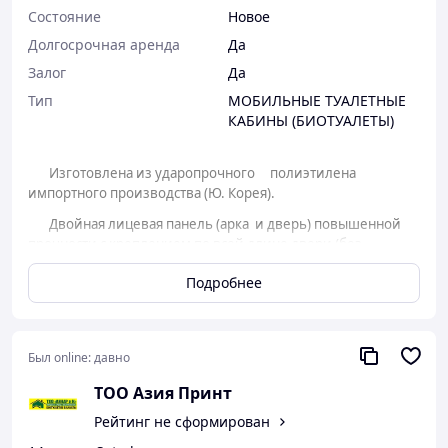
Состояние
Новое
Долгосрочная аренда
Да
Залог
Да
Тип
МОБИЛЬНЫЕ ТУАЛЕТНЫЕ
КАБИНЫ (БИОТУАЛЕТЫ)
Изготовлена из ударопрочного
полиэтилена
импортного производства (Ю. Корея).
Двойная лицевая панель (арка и дверь) повышенной
прочности с креплением по всей длине двери (без
металлических петель).
Подробнее
Накопительный бак 250 л.
Внутренняя задвижка, бумагодержатель, сидение с
крышкой, крючок для одежды, душки для замка.
Был online:
давно
Гарантия 7 лет.
ТОО Азия Принт
Поставляется:
Рейтинг не сформирован
в собранном виде –
2,8 м³