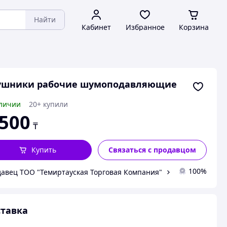
Найти
Кабинет
Избранное
Корзина
ушники рабочие шумоподавляющие
личии
20+ купили
 500
₸
Купить
Связаться с продавцом
100%
авец ТОО "Темиртауская Торговая Компания"
тавка