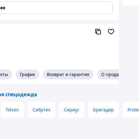
турах. Линзы изготовлены из поликарбоната
 поглощение ультрафиолета. Подходят для ношения
ее
ают от брызг расплавленного металла и
хности, защищен от возгорания. Оптический класс
акты
График
Возврат и гарантия
О продавце
я спецодежда
Tolsen
Сибртех
Сириус
Бригадир
Prote