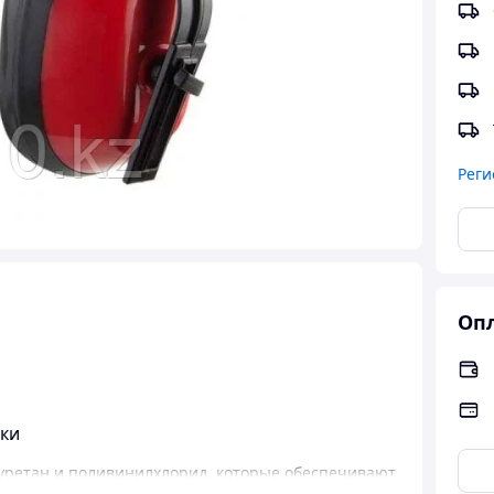
Реги
Опл
ки
уретан и поливинилхлорид, которые обеспечивают