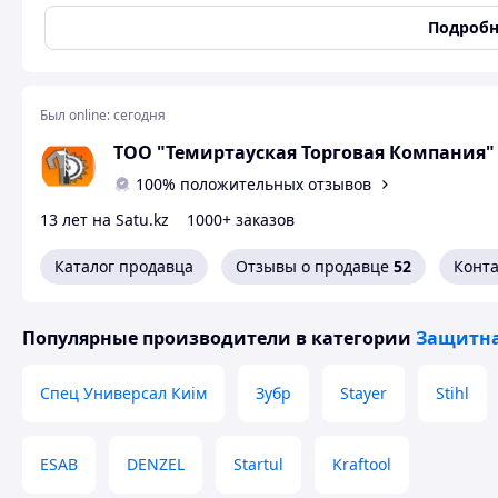
механическую прочность и гибкость при низких темпера
Makrolon, который дает стойкую механическую защиту и
Подробн
с диоптрическими очками. Очки Увекс Ультравижн защищ
запотевания. Обтюратор плотно прилегает по всей повер
№1.
Был online:
сегодня
ТОО "Темиртауская Торговая Компания"
100% положительных отзывов
13 лет на Satu.kz
1000+ заказов
Каталог продавца
Отзывы о продавце
52
Конт
Популярные производители
в категории
Защитна
Спец Универсал Киім
Зубр
Stayer
Stihl
ESAB
DENZEL
Startul
Kraftool