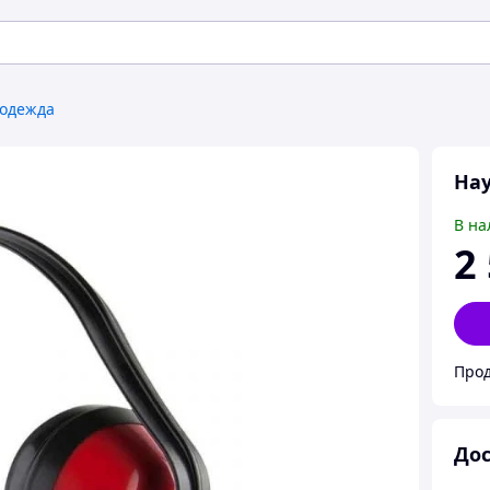
цодежда
На
В на
2
Прод
Дос