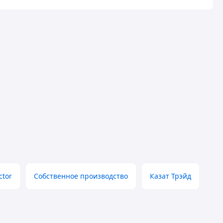
ctor
Собственное производство
Казат Трэйд