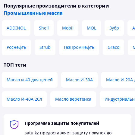
помогут с выбором. Мы предлагаем оперативную
Популярные производители
в категории
доставку по Алматы, и вы можете оплатить заказ при
Промышленные масла
получении.
Не упустите возможность улучшить
ADDINOL
Shell
Mobil
MOL
Зубр
А
производительность вашего оборудования с помощью
масла И-40А (И-20А) от компании «Arsen-Oil». Это
надежное и качественное решение для вашего
Роснефть
Strub
ГазПромНефть
Graco
M
бизнеса!
ТОП теги
Масло и-40 для цепей
Масло И-30А
Масло И-20А 
Масло И-40А 20л
Масло веретенка
Индустриальн
Программа защиты покупателей
satu.kz
предоставляет защиту покупок до