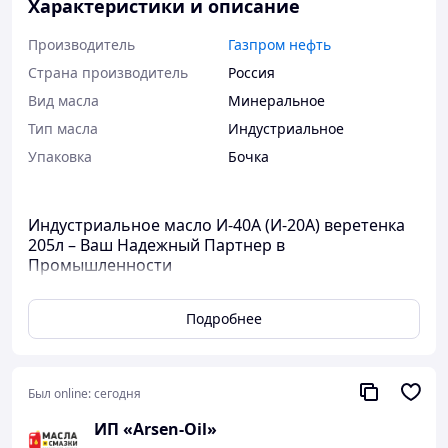
Характеристики и описание
Производитель
Газпром нефть
Страна производитель
Россия
Вид масла
Минеральное
Тип масла
Индустриальное
Упаковка
Бочка
Индустриальное масло И-40А (И-20А) веретенка
205л – Ваш Надежный Партнер в
Промышленности
Ищете высококачественное индустриальное масло для
Подробнее
эффективной работы вашего оборудования? Масло
И-40А (И-20А) веретенка объемом 205 литров от
компании «Arsen-Oil» станет идеальным решением для
вашего бизнеса. Это масло без присадок
Был online:
сегодня
предназначено для широкого спектра применения в
гидросистемах, строительной технике и на
ИП «Arsen-Oil»
автоматических линиях.