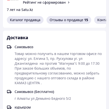
Рейтинг не сформирован
Преимущества Индустриального масла И-40А (И-20А)
7 лет на Satu.kz
Широкая область применения
:
Индустриальное масло И-40А используется для
Каталог продавца
Отзывы о продавце
15
Конта
смазывания различных систем, включая
прессовые машины, легко- и средненагруженные
зубчатые передачи, а также направляющие
Доставка
качения и скольжения. Это делает его
универсальным решением для различных
Самовывоз
секторов промышленности.
Товар можно получить в нашем торговом офисе по 
Высокая производительность
: Масло
адресу: ул. Елгина 5, пр. Рускулова уг. ул 
обладает отличными эксплуатационными
Джангилдина  на против "Магнума"с 9:00 до 17:30

характеристиками, что позволяет использовать
При заказе больших объемов, по 
его в качестве рабочей жидкости в объемных
предварительному согласованию, можно забрать 
гидроприводах. Оно идеально подходит для
продукцию с нашего оптового склада в районе 
работы как в закрытых помещениях, так и на
КАМАЗ ЦЕНТРА . 
открытом воздухе, обеспечивая стабильную
работу вашего оборудования.
Самовывоз (Бесплатно)
Снижение трения и износа
: Использование
г Алматы ул Демьяно Бедного 5/2
масла И-40А помогает минимизировать трение
курьером
между контактирующими деталями, что снижает