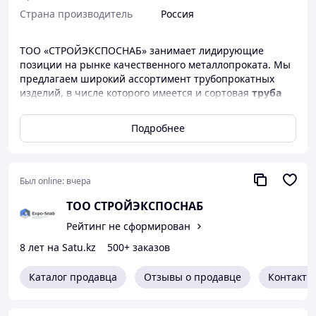
Страна производитель
Россия
ТОО «СТРОЙЭКСПОСНАБ» занимает лидирующие
позиции на рынке качественного металлопроката. Мы
предлагаем широкий ассортимент трубопрокатных
изделий, в числе которого имеется и сортовая
труба
профильная прямоугольная
цена за метр
которой самая выгодная в Астане.
Подробнее
Что представляют собой трубы стальные
профильные прямоугольные
Был online:
вчера
Труба прямоугольная
– разновидность черного
металлопроката полого внутри. Для изготовления
ТОО СТРОЙЭКСПОСНАБ
профильной трубы прямоугольной используются
Рейтинг не сформирован
легированные углеродистые стали качественных
марок. Холоднокатаные или горячекатаные заготовки в
8 лет на Satu.kz
500+ заказов
виде листов необходимой толщины формуют на
автоматических станках с последующим
Каталог продавца
Отзывы о продавце
Контакты
электросвариванием торцевых сторон. Получившийся
продольный шов обрабатывают, придавая
дополнительную прочность и эстетичность