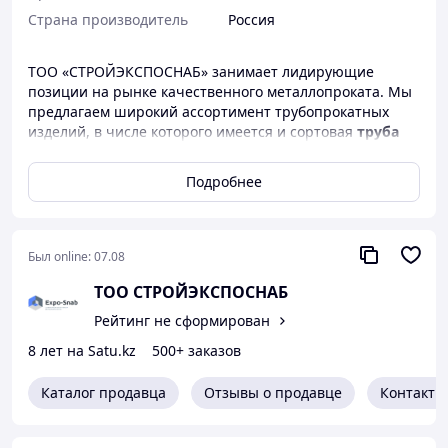
Страна производитель
Россия
ТОО «СТРОЙЭКСПОСНАБ» занимает лидирующие
позиции на рынке качественного металлопроката. Мы
предлагаем широкий ассортимент трубопрокатных
изделий, в числе которого имеется и сортовая
труба
профильная прямоугольная
цена за метр
которой самая выгодная в Астане.
Подробнее
Что представляют собой трубы стальные
профильные прямоугольные
Был online:
07.08
Труба прямоугольная
– разновидность черного
металлопроката полого внутри. Для изготовления
ТОО СТРОЙЭКСПОСНАБ
профильной трубы прямоугольной используются
Рейтинг не сформирован
легированные углеродистые стали качественных
марок. Холоднокатаные или горячекатаные заготовки в
8 лет на Satu.kz
500+ заказов
виде листов необходимой толщины формуют на
автоматических станках с последующим
Каталог продавца
Отзывы о продавце
Контакты
электросвариванием торцевых сторон. Получившийся
продольный шов обрабатывают, придавая
дополнительную прочность и эстетичность