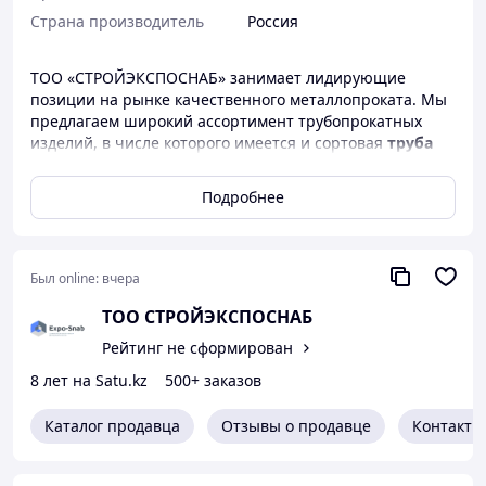
Страна производитель
Россия
ТОО «СТРОЙЭКСПОСНАБ» занимает лидирующие
позиции на рынке качественного металлопроката. Мы
предлагаем широкий ассортимент трубопрокатных
изделий, в числе которого имеется и сортовая
труба
профильная прямоугольная
цена за метр
которой самая выгодная в Астане.
Подробнее
Что представляют собой трубы стальные
профильные прямоугольные
Был online:
вчера
Труба прямоугольная
– разновидность черного
металлопроката полого внутри. Для изготовления
ТОО СТРОЙЭКСПОСНАБ
профильной трубы прямоугольной используются
Рейтинг не сформирован
легированные углеродистые стали качественных
марок. Холоднокатаные или горячекатаные заготовки в
8 лет на Satu.kz
500+ заказов
виде листов необходимой толщины формуют на
автоматических станках с последующим
Каталог продавца
Отзывы о продавце
Контакты
электросвариванием торцевых сторон. Получившийся
продольный шов обрабатывают, придавая
дополнительную прочность и эстетичность