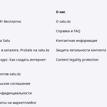
О нас
йт
бесплатно
О satu.kz
Справка и FAQ
ПОСТАВЛЯЮЩУЮ СВОЮ
а Satu
Контактная информация
ПРОДУКЦИЮ ИЛИ УСЛУГИ
НА ЭКСПОРТ
 каталоге, ProSale на satu.kz
Защита легальности контента
пании
Для работы на
 внимание
международных рынках
курс: Как создать интернет-
Content legality protection
наличие ISO 45001 (OHSAS
ставщиков.
18001) одно из основных
требований.
нтов satu.kz
льское соглашение
аботе с нами:
онфиденциальности
боты на маркетплейсе