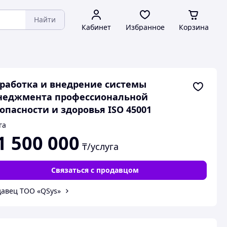
Найти
Кабинет
Избранное
Корзина
работка и внедрение системы
неджмента профессиональной
опасности и здоровья ISO 45001
га
1 500 000
₸/услуга
Связаться с продавцом
авец ТОО «QSys»