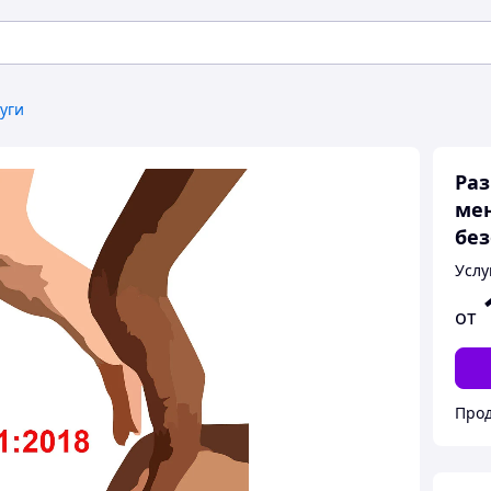
уги
Раз
ме
без
Услу
от
Прод