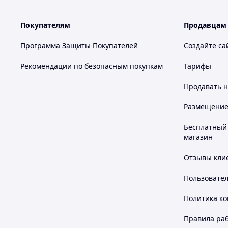
Покупателям
Продавцам
Программа Защиты Покупателей
Создайте са
Рекомендации по безопасным покупкам
Тарифы
УЧАСТВУЮЩИХ В ТЕНДЕРАХ
РАБОТАЮЩИЕ С
Продавать
н
И КОНКУРСАХ
ИНОСТРАННЫМИ
КОМПАНИЯМИ
На сегодняшний момент
Размещение в
наличие системы
Иностранные ком
менеджмента
уделяют большое
Бесплатный 
профессиональной
наличию систем
магазин
безопасности и здоровья это
менеджмента у по
одно из требований
Отзывы клие
конкурсных документаций.
Пользовате
Преимущества при р
Политика к
Правила ра