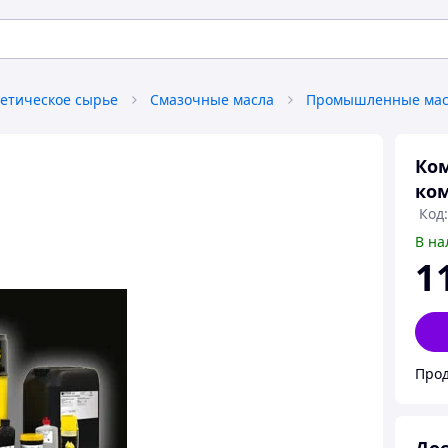
гетическое сырье
Смазочные масла
Промышленные мас
Ком
ком
Код:
В на
1
Прод