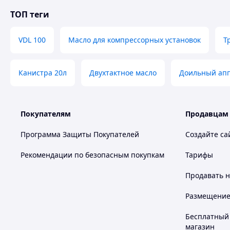
 Хорошая совместимость с уплотнителями
 Отличная защита от коррозии
ТОП теги
 Широкий диапазон рабочих температур
Спецификации DIN 51506 VDL ISO/DP 6521, 6743-3A, 3B DI
VDL 100
Масло для компрессорных установок
Т
Канистра 20л
Двухтактное масло
Доильный апп
Похожие товары по характеристикам
Покупателям
Продавцам
Программа Защиты Покупателей
Создайте са
Рекомендации по безопасным покупкам
Тарифы
Продавать
н
Размещение в
Бесплатный 
магазин