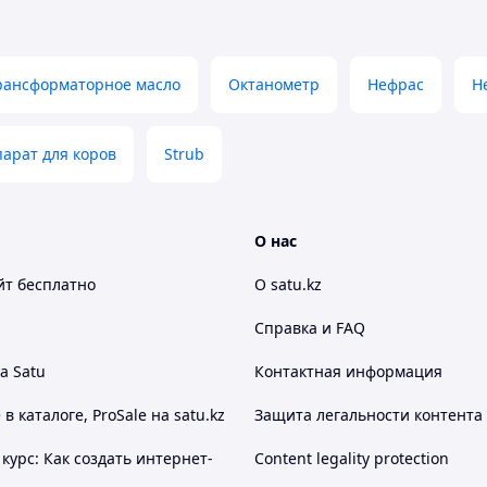
N 51524 T2, (HLP)
рансформаторное масло
Октанометр
Нефрас
Н
арат для коров
Strub
О нас
йт
бесплатно
О satu.kz
Справка и FAQ
а Satu
Контактная информация
 каталоге, ProSale на satu.kz
Защита легальности контента
курс: Как создать интернет-
Content legality protection