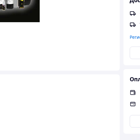
Дос
Реги
Опл