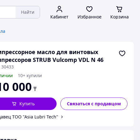
Найти
Кабинет
Избранное
Корзина
ла
прессорное масло для винтовых
прессоров STRUB Vulcomp VDL N 46
 30433
личии
10+ купили
10 000
₸
Купить
Связаться с продавцом
авец ТОО "Asia Lubri Tech"