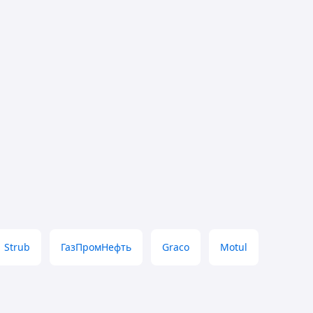
Strub
ГазПромНефть
Graco
Motul