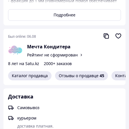
- фракция до 1 мм (Равномерный помол обеспечивает
минимальное количество отсева)
Подробнее
- без ароматизаторов, без ГМО, без глютена
- подходит для приготовления всевозможной выпечки,
в том числе и macarons
Был online:
06.08
-естественная сушка, мука идеально подойдёт в
десерты для сыроедов
Мечта Кондитера
Рейтинг не сформирован
8 лет на Satu.kz
2000+ заказов
Каталог продавца
Отзывы о продавце
45
Конта
Доставка
Самовывоз
курьером
доставка платная.
