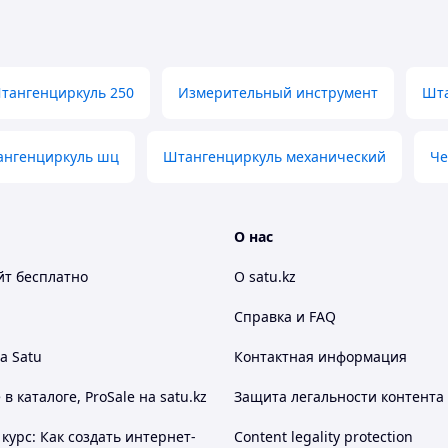
тангенциркуль 250
Измерительный инструмент
Шта
нгенциркуль шц
Штангенциркуль механический
Че
О нас
йт
бесплатно
О satu.kz
Справка и FAQ
а Satu
Контактная информация
 каталоге, ProSale на satu.kz
Защита легальности контента
курс: Как создать интернет-
Content legality protection