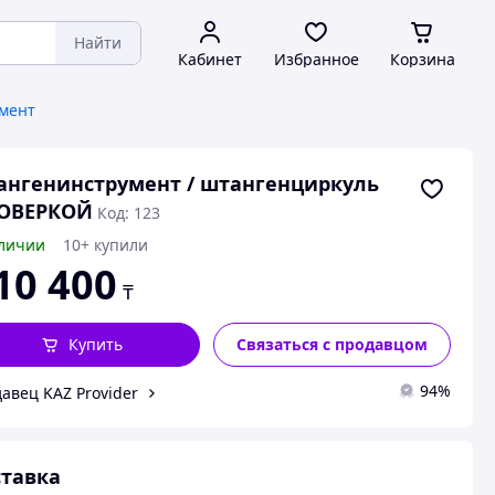
Найти
Кабинет
Избранное
Корзина
мент
нгенинструмент / штангенциркуль
ПОВЕРКОЙ
Код: 123
личии
10+ купили
10 400
₸
Купить
Связаться с продавцом
94%
авец KAZ Provider
тавка