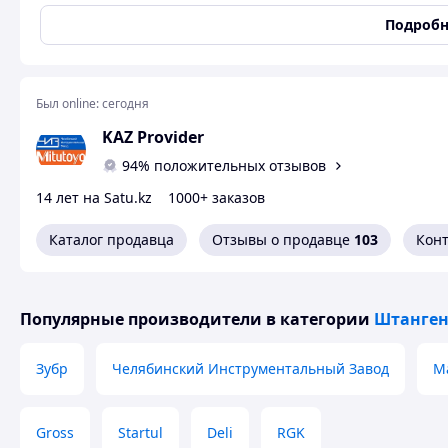
Шкала измерений
Метрическая система (м,
Подробн
Штангенциркули Электронные ШЦЦ-125, ШЦЦ-250
Меритель, ШЦ-125, ШЦ-150, ШЦ-200,300----500
Был online:
сегодня
KAZ Provider
94% положительных отзывов
14 лет на Satu.kz
1000+ заказов
Похожие товары по характеристикам
Каталог продавца
Отзывы о продавце
103
Кон
Популярные производители
в категории
Штанген
Зубр
Челябинский Инструментальный Завод
Ma
Gross
Startul
Deli
RGK