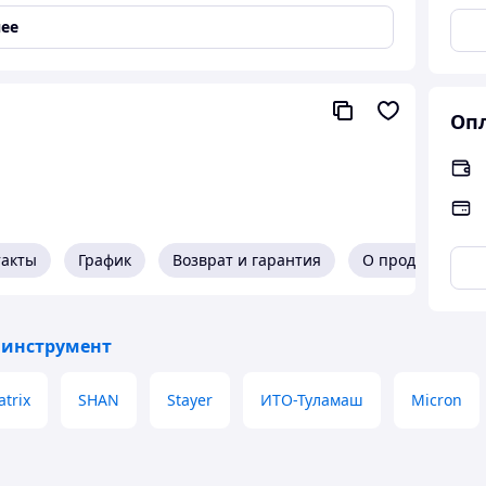
 см, мм)
ее
Опл
такты
График
Возврат и гарантия
О продавце
инструмент
trix
SHAN
Stayer
ИТО-Туламаш
Micron