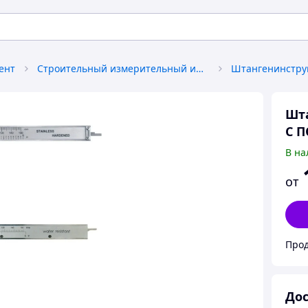
ент
Строительный измерительный инструмент
Штангенинстру
Шта
С 
В на
от
Прод
Дос