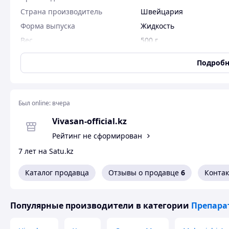
Страна производитель
Швейцария
Форма выпуска
Жидкость
Вес
500 г
Состав
экстракты артишока, пе
Подробн
Пользовательские характеристики
Вкус
артишок
Был online:
вчера
Vivasan-official.kz
Рейтинг не сформирован
Артишок г
7 лет на Satu.kz
Каталог продавца
Отзывы о продавце
6
Конта
Родина артишока - Средиземноморье.
Как лекарственное растение артишок известен еще с ан
Популярные производители
в категории
Препара
Современные ученые и врачи уже давно обратили внима
Долгое время артишок в качестве лекарственного растен