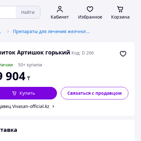
Найти
Кабинет
Избранное
Корзина
мен веществ
Препараты для лечения желчного пузыря и печени
иток Артишок горький
Код: D 206
личии
50+ купили
9 904
₸
Купить
Связаться с продавцом
авец Vivasan-official.kz
тавка