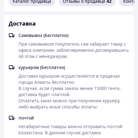
Каталог продавца
зажигание.
Отзывы о продавце
42
Конта
Встроенный регулятор газового давления.
Способность электронного управления
максимальной и минимальной
Доставка
производительности через регулирование
мощности аппарата.
Самовывоз (Бесплатно)
Кнопка запуска и выключения котла, летний /
При самовывозе покупатель сам забирает товар с 
зимний режимы, кнопка RESET для перезагрузки
офиса компании, заблаговременно договорившись 
во время не исправного состояния, система
об этом с менеджером.
регулирования нагрева и подготовки воды.
Контроллер NTC для управления температурой
курьером (Бесплатно)
воды в ГВС и отопительной систем.
Автоматический байпас отопительного контура.
Доставка курьером осуществляется в пределах 
Расширительный бачок отопительного контура.
города Алматы бесплатно. 

Кран для подачи воды в отопительную систему.
В случае, если сумма заказа менее 15000 тенге, 
Качественный манометр для визуального
доставка будет платной. 

контроля значения давления.
Оплатить заказ можно при получении курьеру, 
Насос для циркуляции теплоносителя и трех
либо выбрать иные способы оплаты.
ходовой клапан защищаются от заклинивания.
почтой
Функция перекрытия подачи газового топлива
в системе горения и ионизации при погасании
Негабаритные товары можно отправить почтой 
пламени.
Казахстана. В данном случае доставка 
Гидравлический датчик управляет напором