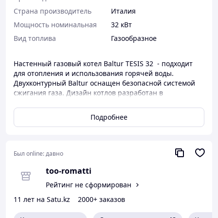
Страна производитель
Италия
Мощность номинальная
32 кВт
Вид топлива
Газообразное
Настенный газовый котел Baltur TESIS 32 - подходит
для отопления и использования горячей воды.
Двухконтурный Baltur оснащен безопасной системой
сжигания газа. Дизайн котлов разработан в
знаменитой студии GiugiaroDesign, расположенной в
Италии. Такой внешний вид подчеркивает благородное
Подробнее
происхождение.
Особенности Baltur TESIS 32:
Микропроцессорная система управления с
Был online:
давно
входами, выходами и аварийным оповещением.
too-romatti
Электронная система обеспечивает точное
управление мощностью во время отопления и
Рейтинг не сформирован
ГВС.
11 лет на Satu.kz
2000+ заказов
Электронное зажигание с контролем уровня
пламени и ионизацией. Легкое автоматическое