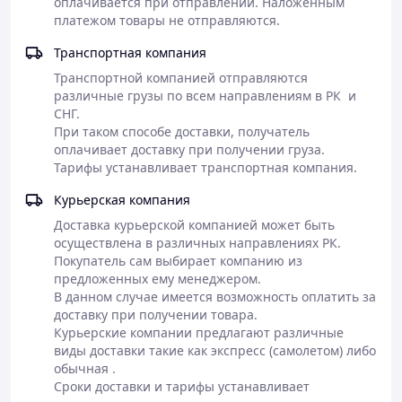
оплачивается при отправлении. Наложенным 
поступающей воды в отопительном режиме.
платежом товары не отправляются. 
Ограничитель термостата позволяет
контролировать перегрев котла в отопительном
Транспортная компания
режиме.
Транспортной компанией отправляются 
Датчик дыма, который ведет контроль работы
различные грузы по всем направлениям в РК  и 
вентилятора и системы газоудаления.
СНГ.

Клапан предохранения 3 бар, находится в
При таком способе доставки, получатель 
отопительном контуре.
оплачивает доставку при получении груза. 

Система защиты от замерзания в зимнее время
Тарифы устанавливает транспортная компания.
года
Курьерская компания
Доставка курьерской компанией может быть 
осуществлена в различных направлениях РК. 

Покупатель сам выбирает компанию из 
предложенных ему менеджером. 

В данном случае имеется возможность оплатить за 
доставку при получении товара.

Курьерские компании предлагают различные 
виды доставки такие как экспресс (самолетом) либо 
обычная .

Сроки доставки и тарифы устанавливает 