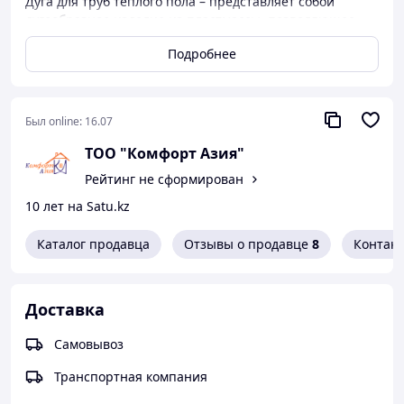
Дуга для труб теплого пола – представляет собой
дугообразное изделие из пластмассы, позволяющее
зафиксировать под углом 90 градусов трубу для теплого
Подробнее
пола в месте ее изгиба.
Был online:
16.07
ТОО "Комфорт Азия"
Рейтинг не сформирован
10 лет на Satu.kz
Каталог продавца
Отзывы о продавце
8
Контак
Доставка
Самовывоз
Транспортная компания