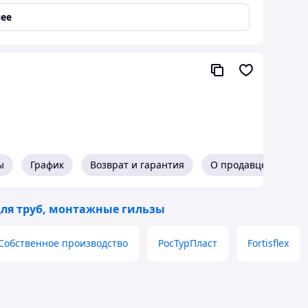
ее
ьно
и зависит от
размеров фитинга
и
марки
еющей стали Марка AISI 316" на сайте www.teh-
о телефонам: +7-701-949-34-04 / 8-7273-54-36-36 и
ы
График
Возврат и гарантия
О продавце
ля труб, монтажные гильзы
Собственное производство
РосТурПласт
Fortisflex