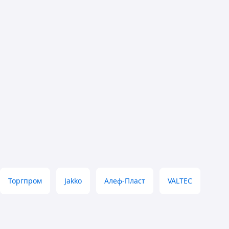
Торгпром
Jakko
Алеф-Пласт
VALTEC