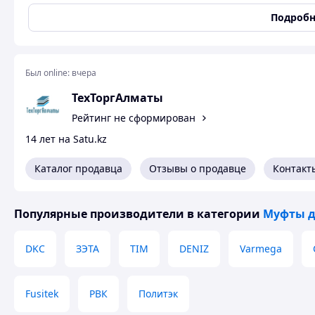
Состояние
Новое
Подробн
Купить муфта американка
Был online:
вчера
Стоимость
каждого заказа рассчитывается
индивидуал
стали.
ТехТоргАлматы
Купить "Прямая американка "вр - нр" для труб из нержав
Рейтинг не сформирован
torg.kz очень легко. Для этого Вам достаточно позвонить п
14 лет на Satu.kz
оставить свою заявку на интересующий Вас товар.
Каталог продавца
Отзывы о продавце
Контакт
Популярные производители
в категории
Муфты д
DKC
ЗЭТА
TIM
DENIZ
Varmega
Fusitek
РВК
Политэк