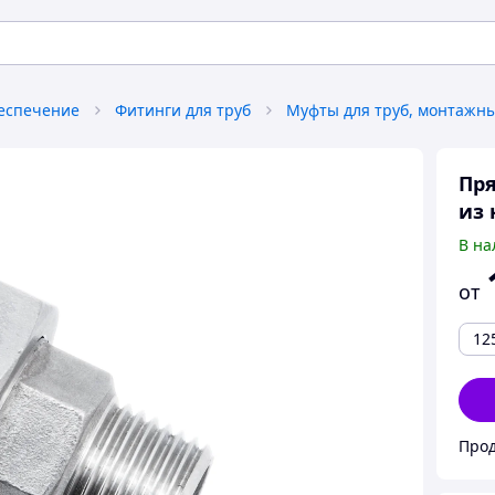
беспечение
Фитинги для труб
Пря
из 
В на
от
12
Прод