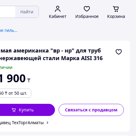
Найти
Кабинет
Избранное
Корзина
Муфты для труб, монтажные гильзы
мая американка "вр - нр" для труб
нержавеющей стали Марка AISI 316
личии
1 900
₸
50
₸
от 50 шт.
Купить
Связаться с продавцом
авец ТехТоргАлматы