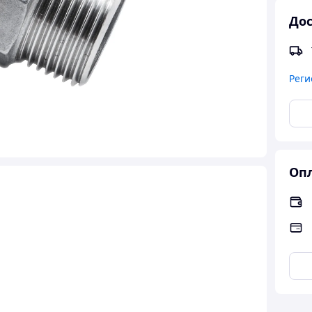
Дос
Реги
Опл