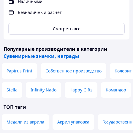
Наличными
металлические
медали.
Безналичный расчет
Нанесение
выполняется
Готовые металлические медали.
различными
Нанесение выполняется
Смотреть всё
способами.
различными способами.
Гравировка,
Гравировка, стикер, объемный
стикер,
стикер с полимерной заливкой,
Популярные производители
в категории
объемный
Сувенирные значки, награды
стикер с
полимерной
Papirus Print
Собственное производство
Колорит
заливкой,
Stella
Infinity Nado
Happy Gifts
Командор
ТОП теги
Медали из акрила
Акрил упаковка
Государственн