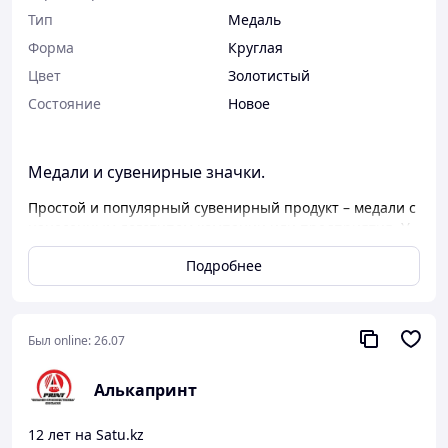
Тип
Медаль
Форма
Круглая
Цвет
Золотистый
Состояние
Новое
Медали и сувенирные значки.
Простой и популярный сувенирный продукт –
медали
с
нанесенным
логотипом
компании или предприятия. У
нас вы можете по оптовым ценам заказать
медали и
Подробнее
значки,
а также
нанесение
на них изображения
выбранным вами способом.
Для размещения изображения мы используем
различные техники:·
Был online:
26.07
лазерную гравировку;
·
Алькапринт
·
заливные вставки с клейкой основой;
·
12 лет на Satu.kz
пленку для наклейки на обратную сторону
медали с