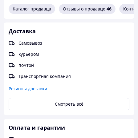
логотипом.
Каталог продавца
Отзывы о продавце
46
Конта
Перед
нанесением
изображения его макет будет
согласован с вами. Медали с логотипом
- отличный
сувенир для корпоративного вечера, торжественного
Доставка
собрания или рекламного мероприятия.
МЕДАЛИ ИЗ МЕТАЛЛА
Самовывоз
курьером
почтой
Транспортная компания
Регионы доставки
Смотреть всё
Оплата и гарантии
Готовые