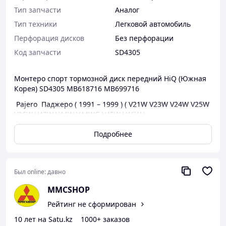
Тип запчасти
Аналог
Тип техники
Легковой автомобиль
Перфорация дисков
Без перфорации
Код запчасти
SD4305
Монтеро спорт тормозной диск передний HiQ (Южная
Корея) SD4305 MB618716 MB699716
Pajero Паджеро ( 1991 – 1999 ) ( V21W V23W V24W V25W
V26W V43W V44W V44WG V45W V46W )
Montero Sport Монтеро Спорт Pajero Sport Челленжер
Подробнее
Натива (1996 – 2008 ) ( K94W K96W K97WG K99W )
Так же в нашем магазине Вы найдете все что связано с
тормозной системой автомобиля ( тормозная жидкость
Был online:
давно
BOSCH , ремкомплекты задних и передних тормозных
суппортов, тормозные колодки , тормозные суппорта,
MMCSHOP
тормозные шланги, болты крепления тормозного
Рейтинг не сформирован
суппорта и направляющие , пружинки обесшумки и
противоскрипные пластины )
10 лет на Satu.kz
1000+ заказов