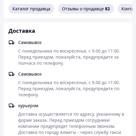
Самовывоз по адресу: г.Алматы мкр.Баянаул 57А, (Толе
Каталог продавца
Отзывы о продавце
82
Конта
Би - Яссауи) ТЦ Карсити 3 ярус 204 бутик +77011016567
Отправка в регионы РК Транспортными компаниями
Возможна доставка по г. Алматы по предварительной
Доставка
договоренности
Самовывоз
Cайт Mmcshop.kz
С понедельника по воскресенье, с 9.00 до 17.00. 
Перед приездом, пожалуйста, предупредите за 
полчаса по телефону.
Самовывоз
С понедельника по воскресенье, с 9.00 до 17.00. 
Перед приездом, пожалуйста, предупредите по 
телефону.
курьером
Доставка осуществляется по адресу, указанному в 
форме заказа. Перед приездом сотрудники 
компании предупредят телефонным звонком. 
Доставка по городу Алматы - через службу такси 