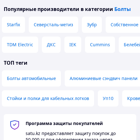
Популярные производители
в категории
Болты
Starfix
Северсталь-метиз
Зубр
Собственное
TDM Electric
ДКС
IEK
Cummins
Белебе
ТОП теги
Болты автомобильные
Алюминиевые сэндвич панели
Стойки и полки для кабельных лотков
Уп10
Кров
Программа защиты покупателей
satu.kz
предоставляет защиту покупок до
50 000 тг
при оформлении заказа через