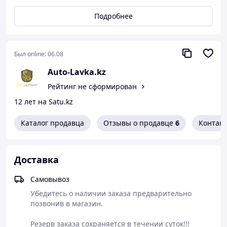
На иномарки запчасти не
Подробнее
продаем!
В х Г х Ш (см): 2х1,7х17
Был online:
06.08
Производитель
Автометиз-НН
Auto-Lavka.kz
Каталожный номер
4593761119 / 1/60434/21
Рейтинг не сформирован
Артикул
0000-04-59-3761119-00
12 лет на Satu.kz
Внутренний код
00791
Каталог продавца
Отзывы о продавце
6
Контак
Вес
20 г.
Габариты (см)
ВхГхШ (см): 1,5х2,2х1,5
WhatsApp
Доставка
Самовывоз
Убедитесь о наличии заказа предварительно 
позвонив в магазин.

Резерв заказа сохраняется в течении суток!!!