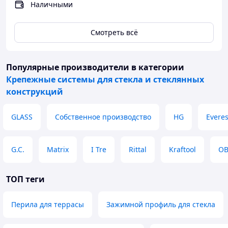
Наличными
торцевые заглушки.
Особенность модели:
Смотреть всё
Профиль сверленый: от края 150 мм, следующие
отверстия с шагом 300 мм.
Длина алюминиевого профиля 6 метров.
Популярные производители
в категории
Профиль сертифицирован и имеет протокол
Крепежные системы для стекла и стеклянных
испытаний!
конструкций
GLASS
Собственное производство
HG
Everes
G.C.
Matrix
I Tre
Rittal
Kraftool
OB
ТОП теги
Перила для террасы
Зажимной профиль для стекла