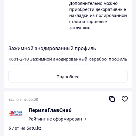
Дополнительно можно
приобрести декоративные
накладки из полированной
стали и торцевые
заглушки.
Зажимной анодированный профиль
K601-2-10 Зажимной анодированный 'серебро' профиль
для стекла 10 мм и 5+5, с отверстиями
Описание:
Подробнее
k601 — профиль для ограждений на несущем стекле (
для стеклянных ограждений). Алюминиевый профиль
чаще всего используется при строительстве таких
объектов, как торговые дома, бизнес-центры, отели,
Был online:
05.08
спортивные сооружения. Максимально допустимая
ПерилаГлавСнаб
высота ограждения может доходить до 1200 мм,
боковая нагрузка – до 430 кг.
Рейтинг не сформирован
В комплект анодированного профиля под стекло 10мм и
6 лет на Satu.kz
5+5мм входит: