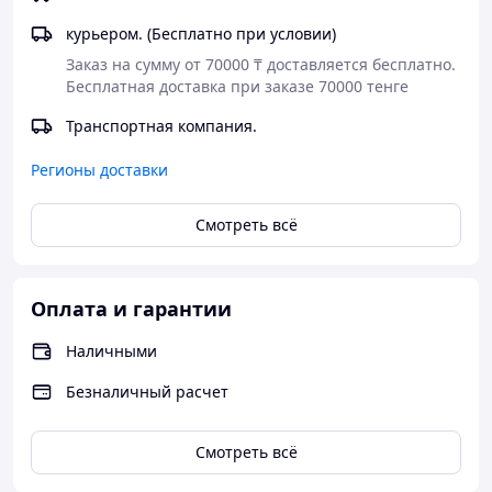
хватит на полтора года. Имеются сертификаты,
медицинский паспорт и инструкция по применению.
курьером. (Бесплатно при условии)
Заказ на сумму от 70000 ₸ доставляется бесплатно.

Рекомендован:
Бесплатная доставка при заказе 70000 тенге
- для применения в лечебно профилактических
Транспортная компания.
объектах,
-
в дошкольных и школьных учреждениях
,
Регионы доставки
- на предприятиях общественного питания, пищевых
предприятий,
Смотреть всё
- в медицинских центрах и кабинетах
- в салонах красоты и парикмахерских
Оплата и гарантии
Срок хранения
в неразбавленном виде
36месяцев
, в
разбавленном 30 суток.
Наличными
Безналичный расчет
Смотреть всё