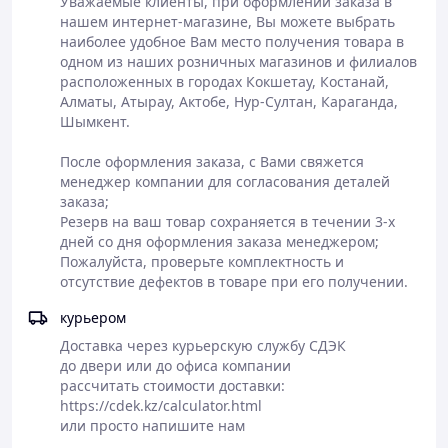
Уважаемые клиенты, при оформлении заказа в 
нашем интернет-магазине, Вы можете выбрать 
наиболее удобное Вам место получения товара в 
Самовывоз или
одном из наших розничных магазинов и филиалов 
доставка
расположенных в городах Кокшетау, Костанай, 
Полная
курьерскими
Алматы, Атырау, Актобе, Нур-Султан, Караганда, 
Оформление
предоплата
службами СДЕК,
Шымкент.

заказа на сайте
заказа или
JET
или по телефону
оплата в
Доставка до
После оформления заказа, с Вами свяжется 
магазине
магазина АСКОМ
менеджер компании для согласования деталей 
- бесплатно
заказа;

Резерв на ваш товар сохраняется в течении 3-х 
дней со дня оформления заказа менеджером;

Пожалуйста, проверьте комплектность и 
отсутствие дефектов в товаре при его получении.
курьером
Доставка через курьерскую службу СДЭК

до двери или до офиса компании

рассчитать стоимости доставки:

https://cdek.kz/calculator.html

или просто напишите нам