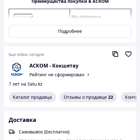
Преимущества покупки в АСКОМ
Мы являемся
официальным дилером
КАМАЗ, ГАЗ, УАЗ.
Подробнее
Предлагаем
конкурентные цены,
качество от заводов-
Был online:
сегодня
производителей, скидки
АСКОМ - Кокшетау
оптовым клиентам.
Рейтинг не сформирован
Предоставляем
7 лет на Satu.kz
официальную гарантию
от производителя.
Каталог продавца
Отзывы о продавце
22
Конта
Как сделать покупку в нашем магазине
Доставка
Самовывоз (Бесплатно)