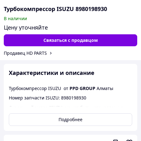
Турбокомпрессор ISUZU 8980198930
В наличии
Цену уточняйте
Связаться с продавцом
Продавец HD PARTS
Характеристики и описание
Турбокомпрессор ISUZU от
PPD GROUP
Алматы
Номер запчасти ISUZU: 8980198930
Дизельный мотор ISUZU может быть установлен на
экскаваторах JCB; HITACHI; HIDROMEK; SUMITOMO.
Подробнее
JONYANG.
Наши компетентные менеджеры помогут правильно
подобрать необходимые Вам товары, а также