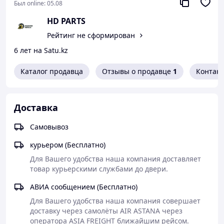
организовать доставку Вашего заказа в любой регион
Был online:
05.08
Казахстана и стран СНГ.
HD PARTS
Вам не стоит беспокоиться, что доставка Вашего заказа
Рейтинг не сформирован
затянется на долгие дни, ведь мы осуществляем
оперативную отправку товара сразу после
6 лет на Satu.kz
подтверждения заявки.
Каталог продавца
Отзывы о продавце
1
Контак
Доставка
Самовывоз
курьером (Бесплатно)
Для Вашего удобства наша компания доставляет 
товар курьерскими службами до двери.
АВИА сообщением (Бесплатно)
Для Вашего удобства наша компания совершает 
доставку через самолёты AIR ASTANA через 
оператора ASIA FREIGHT ближайшим рейсом.