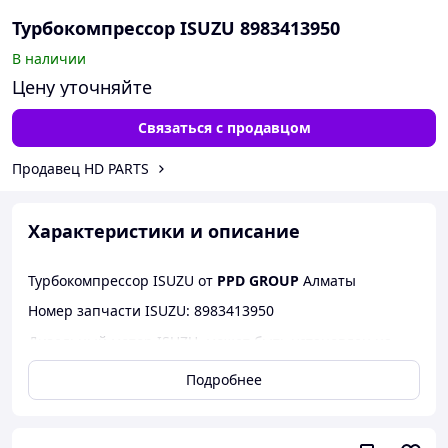
Турбокомпрессор ISUZU 8983413950
В наличии
Цену уточняйте
Связаться с продавцом
Продавец HD PARTS
Характеристики и описание
Турбокомпрессор ISUZU от
PPD GROUP
Алматы
Номер запчасти ISUZU: 8983413950
Дизельный мотор ISUZU может быть установлен на
экскаваторах JCB; HITACHI; HIDROMEK; SUMITOMO.
Подробнее
JONYANG.
Наши компетентные менеджеры помогут правильно
подобрать необходимые Вам товары, а также