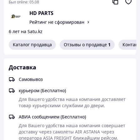
организовать доставку Вашего заказа в любой регион
Был online:
05.08
Казахстана и стран СНГ.
HD PARTS
Вам не стоит беспокоиться, что доставка Вашего заказа
Рейтинг не сформирован
затянется на долгие дни, ведь мы осуществляем
оперативную отправку товара сразу после
6 лет на Satu.kz
подтверждения заявки.
Каталог продавца
Отзывы о продавце
1
Контак
Доставка
Самовывоз
курьером (Бесплатно)
Для Вашего удобства наша компания доставляет 
товар курьерскими службами до двери.
АВИА сообщением (Бесплатно)
Для Вашего удобства наша компания совершает 
доставку через самолёты AIR ASTANA через 
оператора ASIA FREIGHT ближайшим рейсом.