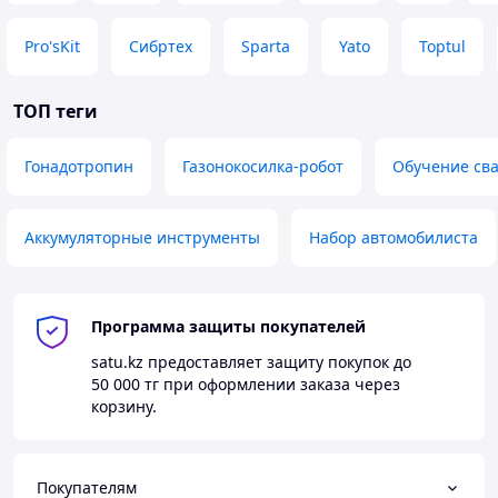
Ключи комбинированные,
8, 10, 12, 13, 14, 15, 17, 18,
Pro'sKit
Сибртех
Sparta
Yato
Toptul
серия 1060
19, 22 мм
Отвёртки
Отвертки крестовые
ТОП теги
PH1
х80 мм,
PH2
х100 мм
Phillips, серия 1421
Отвертка шлицевая
4х100 мм, 5,5х100 мм
Гонадотропин
Газонокосилка-робот
Обучение св
Slotted, серия 1422
Шарнирно-губцевый инструмент
Плоскогубцы
Аккумуляторные инструменты
Набор автомобилиста
комбинированные, серия
общая длина 160 мм
6111-06
Бокорезы силовые, серия
общая длина 180 мм
6231-07
Программа защиты покупателей
Захват переставной, серия
общая длина 250 мм
satu.kz
предоставляет защиту покупок до
6516-10C
50 000 тг
при оформлении заказа через
Вставки (биты), посадка 10 мм, длина 36 мм
корзину.
SPLINE, 12-лучевая звезда,
6 , 8 , 10 , 12
серия 1636М
TORX
, 6-лучевая звезда,
T30, T40, T45, T50, T55, T60
Покупателям
серия 1636Т