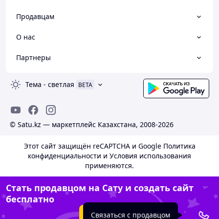
HEX
,
шестигранники
,
H5, H6, H7, H8, H10, H12
Продавцам
серия 1636Н
Специальный инструмент
О нас
Шестигранники Г-
образные с шаровым
Партнеры
2.5, 3, 4, 5, 6, 1, 10, мм
наконечником, серия
1130M
Тема
TORX Г-образные с
-
светлая
T10, T15, T20, T25, T27, T30,
BETA
отверстием, серия 1147Т
T40
© Satu.kz — маркетплейс Казахстана, 2008-2026
Особенности
Этот сайт защищён reCAPTCHA и Google
Политика
Набор инструментов универсальный, 85 предметов KING
конфиденциальности
и
Условия использования
TONY 7085MR – это оптимальное сочетание функционала,
применяются.
цены и, конечно же, качества! Для автосервиса, для гаража,
помощник в дорогу, – набор KING TONY 7085MR уникален
Стать продавцом на Сату и создать сайт
по комплектации и отличный выбор настоящего мастера и
бесплатно
ценителя надёжности и качества!
Качество
Создать сайт
Связаться с продавцом