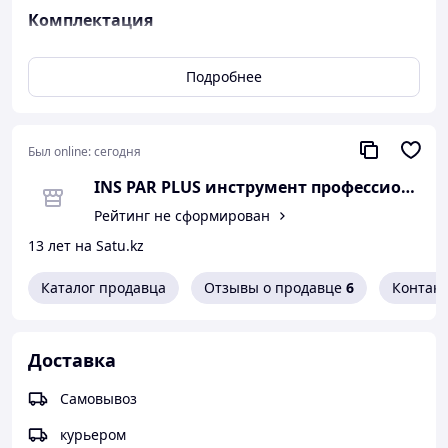
Комплектация
Головки и принадлеж
ности 1/2" (12,7 мм)
Подробнее
Головки торцевые
10, 12, 13, 14, 15, 17, 18,
стандартные 12-гранные,
19, 22, 24, 27, 30 мм
серия 4330M
Головки свечные
Был online:
сегодня
16, 21 мм - длина 70 мм,
шестигранные, серия
резиновый фиксатор
4635M
INS PAR PLUS инструмент профессиона
длина 250 мм, 32 зубца,
Рейтинг не сформирован
флажковый механизм
13 лет на Satu.kz
Трещотка серии 4779-10G
переключения реверса,
двухкомпонентный
материал рукоятки
Каталог продавца
Отзывы о продавце
6
Контак
Вороток с шарниром,
длина 380 мм
серия 4452-15FR
Ключ балонный колесный
Доставка
крестообразный,
размеры: 17, 19, 21 мм,
разборный, серия
квадрат 1/2"
Самовывоз
19961721
Удлинитель, серия 4251R
длина 125 мм
курьером