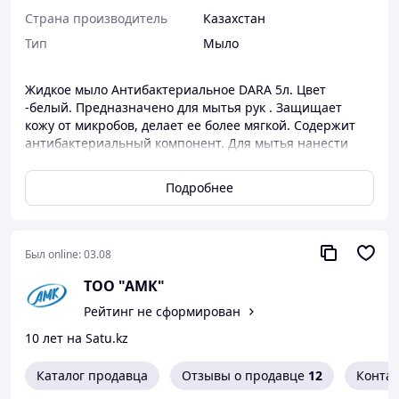
Страна производитель
Казахстан
Тип
Мыло
Жидкое мыло Антибактериальное DARA 5л. Цвет
-белый. Предназначено для мытья рук . Защищает
кожу от микробов, делает ее более мягкой. Содержит
антибактериальный компонент. Для мытья нанести
небольшое количество на влажные руки, слегка
вспенить, затем тщательно смыть водой. Подходит для
Подробнее
ежедневного применения.
Меры предосторожности:
В случае попадания в глаза
промыть водой. Предохранять от воздействия прямых
Был online:
03.08
солнечных лучей и нагревания свыше 35 градусов.
ТОО "АМК"
Рейтинг не сформирован
10 лет на Satu.kz
Каталог продавца
Отзывы о продавце
12
Конта