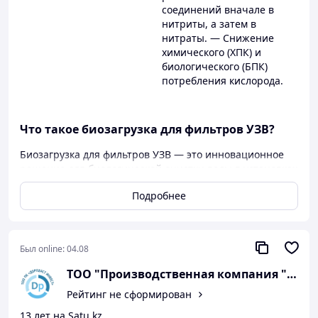
соединений вначале в
нитриты, а затем в
нитраты. — Снижение
химического (ХПК) и
биологического (БПК)
потребления кислорода.
Что такое биозагрузка для фильтров УЗВ?
Биозагрузка для фильтров УЗВ — это инновационное
решение для биологической очистки воды в установках
замкнутого водоснабжения (УЗВ). Она используется для
Подробнее
удаления аммонийных соединений, нитритов и других
загрязнений, обеспечивая чистую и безопасную воду
для рыбных хозяйств, аквариумов и промышленных
систем водоподготовки.
Был online:
04.08
Компания
«Дорпласт Инвест»
предлагает
TOO "Производственная компания "Дорп
высокоэффективную биозагрузку, подходящую для
различных типов фильтров.
Рейтинг не сформирован
13 лет на Satu.kz