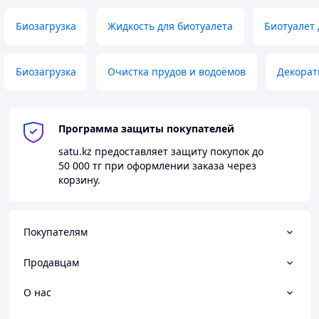
Простота использования.
Подходит для
различных систем фильтрации воды.
Биозагрузка
Жидкость для биотуалета
Биотуалет 
Оптимальная цена.
Индивидуальный подход к
ценообразованию для каждого клиента.
Экологическая безопасность.
Поддерживает
Биозагрузка
Очистка прудов и водоёмов
Декорат
устойчивое развитие экосистемы.
Применение биозагрузки для фильтров УЗВ
Программа защиты покупателей
Фермерские рыбные хозяйства.
Поддерживает чистоту воды для выращивания
satu.kz
предоставляет защиту покупок до
рыбы.
50 000 тг
при оформлении заказа через
корзину.
Аквариумы и декоративные пруды.
Создаёт безопасные условия для обитания
водных организмов.
Покупателям
Очистные сооружения.
Используется в биофильтрах для эффективной
Продавцам
водоподготовки.
Системы водоочистки на предприятиях.
О нас
Идеальна для промышленного использования в
УЗВ.