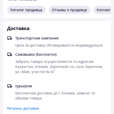
Функции биозагрузки для фильтров УЗВ
Каталог продавца
Отзывы о продавце
Контакты
Очистка воды от нитритов и аммиака
Биозагрузка эффективно удаляет вредные
вещества из воды, создавая оптимальные
условия для разведения рыбы и других водных
Доставка
организмов.
Транспортная компания
Биологическая очистка
Благодаря колониям нитрифицирующих
Цена за доставку обговаривается индивидуально
бактерий, биозагрузка снижает уровень
химического (ХПК) и биологического (БПК)
Самовывоз (Бесплатно)
потребления кислорода.
Забрать товара осуществляется по адресам: 
Стабилизация экосистемы
Казахстан, Конаев ,Заречный с/о, село Заречное, 
Продукт поддерживает естественный баланс в
ул. Абая, участок № 67

системе УЗВ, способствуя улучшению качества
воды.
курьером
Бесплатная доставка до г. Конаев, зависит от 
Характеристики биозагрузки от Дорпласт Инвест
объема товара.
Площадь свободной поверхности
Высокий показатель площади свободной
Регионы доставки
поверхности обеспечивает максимальное