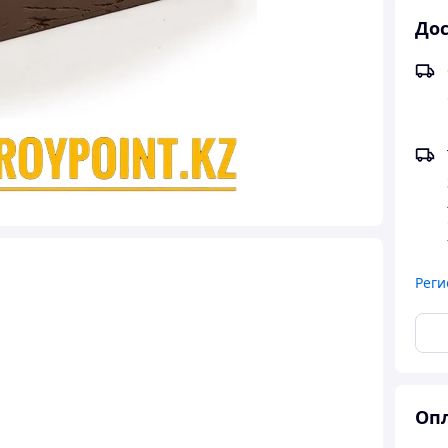
Дос
Реги
Опл