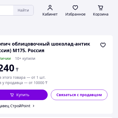
Найти
Кабинет
Избранное
Корзина
рпич облицовочный шоколад-антик
ссия) М175. Россия
личии
10+ купили
240
₸
з этого товара — от 1 шт.
з у продавца — от 10000 ₸
Купить
Связаться с продавцом
авец СтройPoint