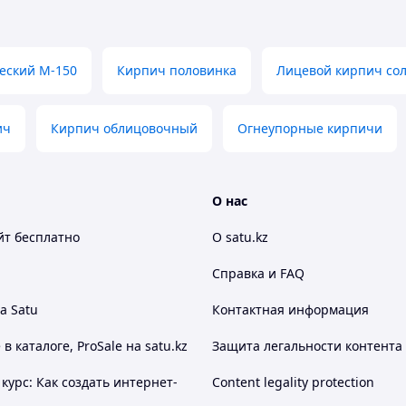
еский М-150
Кирпич половинка
Лицевой кирпич со
ич
Кирпич облицовочный
Огнеупорные кирпичи
ой кладки
О нас
 текстурой, фасады приобретают благородный
йт
бесплатно
О satu.kz
Справка и FAQ
ность, что позволяет использовать кирпич не
а Satu
Контактная информация
 каталоге, ProSale на satu.kz
Защита легальности контента
ная поверхность упрощают монтаж, сокращают
курс: Как создать интернет-
Content legality protection
тана