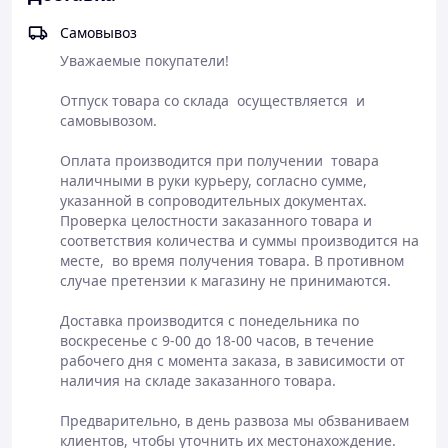
Нанести небольшое количество крема на
предварительно очищенную кожу лица и шеи
Самовывоз
аккуратными круговыми движениями, исключая
Уважаемые покупатели!

область вокруг глаз. Рекомендуется применять по
утрам и на ночь.
Отпуск товара со склада  осуществляется  и 
cамовывозом.  

Оплата производится при получении  товара 
наличными в руки курьеру, согласно сумме, 
указанной в сопроводительных документах. 
Проверка целостности заказанного товара и 
соответствия количества и суммы производится на 
месте,  во время получения товара. В противном 
случае претензии к магазину не принимаются.

Доставка производится с понедельника по 
воскресенье с 9-00 до 18-00 часов, в течение 
рабочего дня с момента заказа, в зависимости от 
наличия на складе заказанного товара. 

Предварительно, в день развоза мы обзваниваем 
клиентов, чтобы уточнить их местонахождение.  