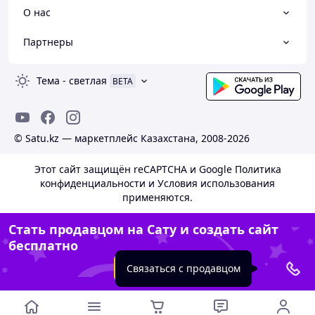
О нас
Партнеры
Тема
-
светлая
BETA
© Satu.kz — маркетплейс Казахстана, 2008-2026
Этот сайт защищён reCAPTCHA и Google
Политика
конфиденциальности
и
Условия использования
применяются.
Стать продавцом на Сату и создать сайт
бесплатно
Создать сайт
Связаться с продавцом