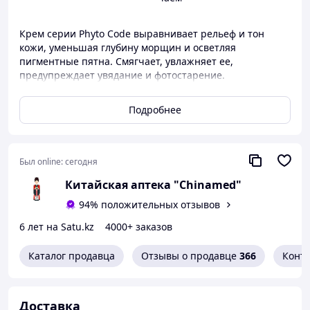
Крем серии Phyto Code выравнивает рельеф и тон
кожи, уменьшая глубину морщин и осветляя
пигментные пятна. Смягчает, увлажняет ее,
предупреждает увядание и фотостарение.
Насыщенный антиоксидантный комплекс защищает
клетки от разрушения, сохраняя упругость кожи.
Подробнее
УФ-фильтры в составе средства защищают кожу от
негативного солнечного воздействия, блокируя до 95%
УФ-лучей. Крем имеет оптимальный для городской
Был online:
сегодня
среды уровень защиты SPF 11, который не блокирует
Китайская аптека "Chinamed"
синтез витамина D.
94% положительных отзывов
Формула крема обогащена экстрактами растений,
6 лет на Satu.kz
4000+ заказов
витаминами, родственными коже увлажнителями,
которые обеспечивают ей эффективный ежедневный
уход и сохранение молодости. В составе отсутствуют
Каталог продавца
Отзывы о продавце
366
Конт
парабены и красители.
ПРИМЕНЕНИЕ:
Доставка