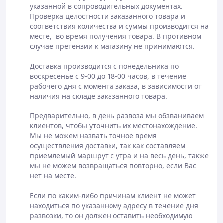
указанной в сопроводительных документах. 
Проверка целостности заказанного товара и 
соответствия количества и суммы производится на 
Способ применения:
месте,  во время получения товара. В противном 
случае претензии к магазину не принимаются.

перед сном введите 1 суппозиторий во влагалище,
сразу введите гигиенический тампон.
Доставка производится с понедельника по 
через 24 часа вынуть тампон, ввести новый
воскресенье с 9-00 до 18-00 часов, в течение 
суппозитарий с тампоном.
рабочего дня с момента заказа, в зависимости от 
наличия на складе заказанного товара. 

Предварительно, в день развоза мы обзваниваем 
клиентов, чтобы уточнить их местонахождение.  
В упаковке: 5 суппозиториев по 3 г и 5 тампонов.
Мы не можем назвать точное время 
Лечение вагинальных инфекций, восстановления
осуществления доставки, так как составляем 
флоры влагалища.
приемлемый маршрут с утра и на весь день, также 
Для профилактики и лечения эрозии шейки матки.
мы не можем возвращаться повторно, если Вас 
нет на месте. 

КУРС ПРИМЕНЕНИЯ 2-4 УПАКОВКИ.
Если по каким-либо причинам клиент не может 
находиться по указанному адресу в течение дня 
развозки, то он должен оставить необходимую 
Хранение: плотно закрытые, в прохладном сухом месте.