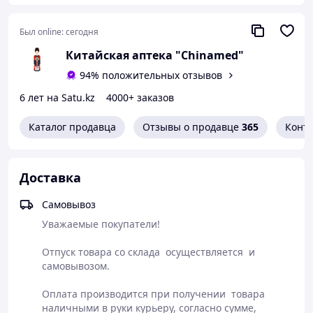
вылечивает сапрогенные бактерии.
Был online:
сегодня
Показания к применению:
Китайская аптека "Chinamed"
лечения вагинальных инфекций,
94% положительных отзывов
восстановления флоры влагалища,
6 лет на Satu.kz
4000+ заказов
для профилактики и лечения эрозии шейки матки,
Каталог продавца
Отзывы о продавце
365
Конт
лечения трихомониаза,
для восстановления кислотной среды влагалища,
Доставка
для лечения молочницы,
лечения бактериального вагиноза,
Самовывоз
лечения гонококковой инфекции.
Уважаемые покупатели!

Отпуск товара со склада  осуществляется  и 
Состав: стебель и лист женьшеня, гликозид, фиалка,
cамовывозом.  

люцерна, бархатное дерево, софора, борнейская
камфора, акация дубильная
Оплата производится при получении  товара 
наличными в руки курьеру, согласно сумме, 