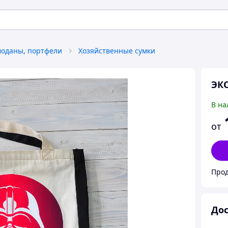
моданы, портфели
Хозяйственные сумки
ЭКО
В на
от
Прод
Дос