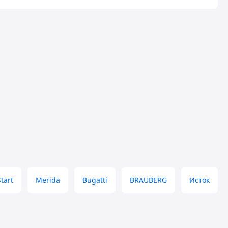
Start
Merida
Bugatti
BRAUBERG
Исток