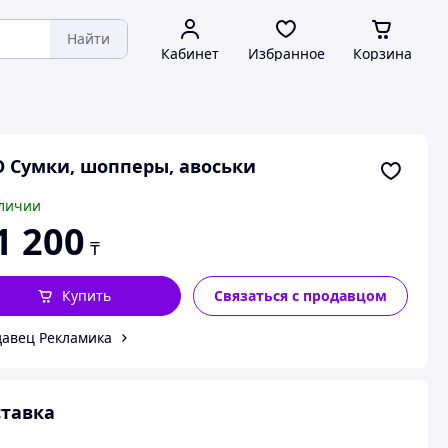
Найти
Кабинет
Избранное
Корзина
 Сумки, шопперы, авоськи
личии
1 200
₸
Купить
Связаться с продавцом
авец Рекламика
тавка