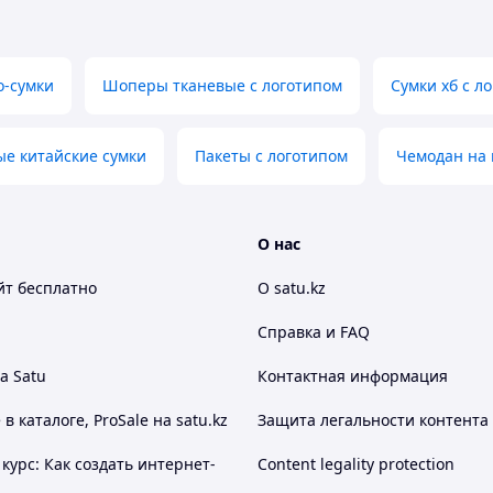
чем переплачивать посредникам? Как
оизводитель, мы предлагаем сотрудничество на
годных условиях. Поддерживаем лояльную
оимость услуг, внедрили гибкую систему скидок от
о-сумки
Шоперы тканевые с логотипом
Сумки хб с л
ъемов. Чем больше партия заказывается, тем
же наши цены.
ые китайские сумки
Пакеты с логотипом
Чемодан на 
О нас
йт
бесплатно
О satu.kz
Справка и FAQ
а Satu
Контактная информация
 каталоге, ProSale на satu.kz
Защита легальности контента
курс: Как создать интернет-
Content legality protection