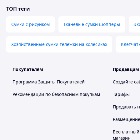
За
ТОП теги
пр
2
вы
ст
Сумки с рисунком
Тканевые сумки шопперы
Эк
об
ни
Хозяйственные сумки тележки на колесиках
Клетчат
Покупателям
Продавцам
Программа Защиты Покупателей
Создайте са
Рекомендации по безопасным покупкам
Тарифы
Продавать
н
Размещение в
Бесплатный 
магазин