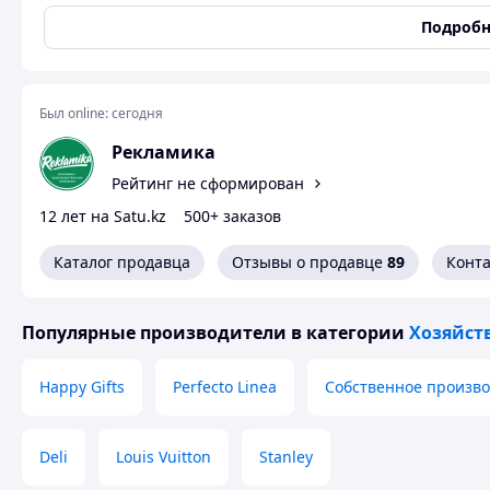
Тип услуги
Изготовление сумок
Подробн
Эко-сумки с л
Был online:
сегодня
В последнее время пластиковые пакеты неустанно теряю
предпочтение более экологичным вариантам — многораз
Рекламика
наносят вред окружающей среде. А с нанесенным логоти
Рейтинг не сформирован
рекламы, продвижения и повышения узнаваемости бренд
12 лет на Satu.kz
500+ заказов
Почему стоит заказать эко-с
Каталог продавца
Отзывы о продавце
89
Конт
Эф
Популярные производители
в категории
Хозяйст
Су
пр
1
от
Happy Gifts
Perfecto Linea
Собственное произво
за
ак
им
Deli
Louis Vuitton
Stanley
Де