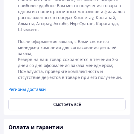
наиболее удобное Вам место получения товара в 
Самовывоз или
одном из наших розничных магазинов и филиалов 
доставка
расположенных в городах Кокшетау, Костанай, 
Полная
курьерскими
Алматы, Атырау, Актобе, Нур-Султан, Караганда, 
Оформление
предоплата
службами СДЕК,
Шымкент.

заказа на сайте
заказа или
JET
или по телефону
оплата в
Доставка до
После оформления заказа, с Вами свяжется 
магазине
магазина АСКОМ
менеджер компании для согласования деталей 
- бесплатно
заказа;

Резерв на ваш товар сохраняется в течении 3-х 
дней со дня оформления заказа менеджером;

Пожалуйста, проверьте комплектность и 
отсутствие дефектов в товаре при его получении.
Регионы доставки
Смотреть всё
Оплата и гарантии