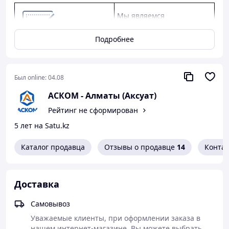
Мы являемся
официальным дилером
КАМАЗ, ГАЗ, УАЗ.
Подробнее
Предлагаем
конкурентные цены,
качество от заводов-
Был online:
04.08
производителей, скидки
АСКОМ - Алматы (Аксуат)
оптовым клиентам.
Рейтинг не сформирован
Предоставляем
5 лет на Satu.kz
официальную гарантию
от производителя.
Каталог продавца
Отзывы о продавце
14
Конта
Как сделать покупку в нашем магазине
Доставка
Самовывоз
Уважаемые клиенты, при оформлении заказа в 
нашем интернет-магазине, Вы можете выбрать 