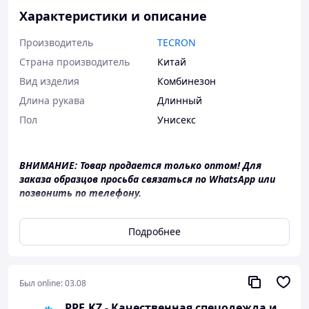
Характеристики и описание
Производитель
TECRON
Страна производитель
Китай
Вид изделия
Комбинезон
Длина рукава
Длинный
Пол
Унисекс
ВНИМАНИЕ: Товар продается только оптом! Для
заказа образцов просьба связаться по WhatsApp или
позвонить по телефону.
Защитные комбинезоны
IntegraWay ExtraSafe
с
проклеенными швами 4, 5, 6 класса защиты
Подробнее
применяются в сельскохозяйственных работах,
нефтяной и нефтехимической, автомобильной,
пищевой промышленности и т.д.
Был online:
03.08
Особенности данных комбинезонов:
PPE.KZ - Качественная спецодежда и СИЗ