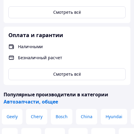
Самовывоз или
Смотреть всё
доставка
Полная
курьерскими
Оформление
предоплата
службами СДЕК,
заказа на сайте
заказа или
JET
Оплата и гарантии
или по телефону
оплата в
Доставка до
магазине
Наличными
магазина АСКОМ
- бесплатно
Безналичный расчет
Смотреть всё
Популярные производители
в категории
Автозапчасти, общее
Geely
Chery
Bosch
China
Hyundai