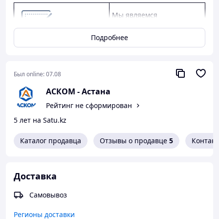
Мы являемся
официальным дилером
КАМАЗ, ГАЗ, УАЗ.
Подробнее
Предлагаем
конкурентные цены,
качество от заводов-
Был online:
07.08
производителей, скидки
АСКОМ - Астана
оптовым клиентам.
Рейтинг не сформирован
Предоставляем
5 лет на Satu.kz
официальную гарантию
от производителя.
Каталог продавца
Отзывы о продавце
5
Контак
Как сделать покупку в нашем магазине
Доставка
Самовывоз
Регионы доставки