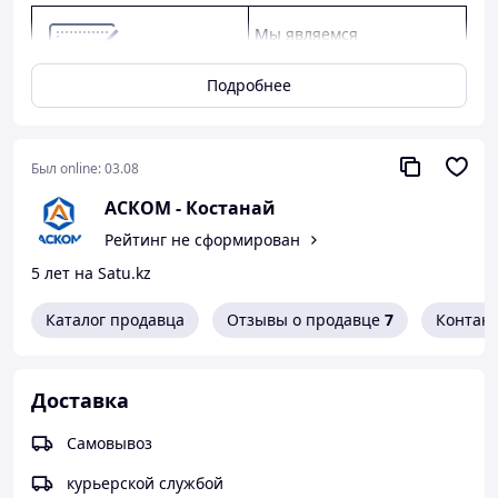
Мы являемся
официальным дилером
КАМАЗ, ГАЗ, УАЗ.
Подробнее
Предлагаем
конкурентные цены,
качество от заводов-
Был online:
03.08
производителей, скидки
АСКОМ - Костанай
оптовым клиентам.
Рейтинг не сформирован
Предоставляем
5 лет на Satu.kz
официальную гарантию
от производителя.
Каталог продавца
Отзывы о продавце
7
Контак
Как сделать покупку в нашем магазине
Доставка
Самовывоз
курьерской службой