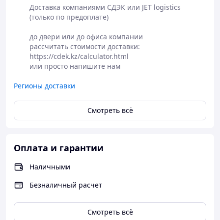
Доставка компаниями СДЭК или JET logistics 
Самовывоз или
(только по предоплате)

доставка
Полная
курьерскими
до двери или до офиса компании

Оформление
предоплата
службами СДЕК,
рассчитать стоимости доставки:

заказа на сайте
заказа или
JET
https://cdek.kz/calculator.html

или по телефону
оплата в
или просто напишите нам
Доставка до
магазине
магазина АСКОМ
Регионы доставки
- бесплатно
Смотреть всё
Оплата и гарантии
Наличными
Безналичный расчет
Смотреть всё