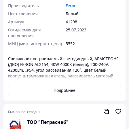
Производитель
Feron
Цвет свечения
Белый
Артикул
41298
Ожидаемая дата
25.07.2023
поступления
МИЦ (мин. интернет-цена)
5552
Светильник встраиваемый светодиодный, АРМСТРОНГ
(ДВО) FERON AL2154, 40W 4000К (белый), 200-240V,
4200Lm, IP54, угол рассеивания 120°, цвет белый,
корпус штампованная сталь, рассеиватель матовый
акриловый полимер, 595*595*32 мм, монтажн.отв.
595*595 мм.
Подробнее
Был online:
сегодня
ТОО "Петраснаб"