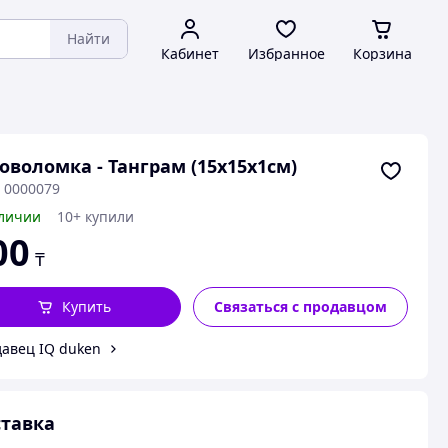
Найти
Кабинет
Избранное
Корзина
оволомка - Танграм (15х15х1см)
: 0000079
личии
10+ купили
00
₸
Купить
Связаться с продавцом
авец IQ duken
тавка