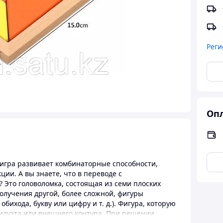
Реги
Опл
а игра развивает комбинаторные способности,
ии. А вы знаете, что в переводе с
 Это головоломка, состоящая из семи плоских
олучения другой, более сложной, фигуры
ихода, букву или цифру и т. д.). Фигура, которую
силуэта или внешнего контура. При решении