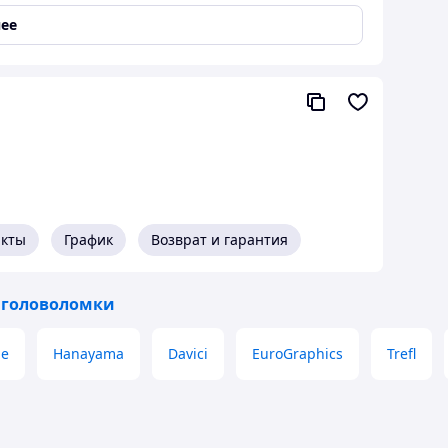
необходимо использовать все семь фигур
Танграма
,
а.
ее
ый тренажер для развития логики и воображения.
гофункциональность, ведь всего из 7 деталей
ся, что вы и ваш ребенок по достоинству оцените
акты
График
Возврат и гарантия
 головоломки
le
Hanayama
Davici
EuroGraphics
Trefl