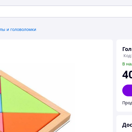
лы и головоломки
Гол
Код
В на
4
Прод
Дос