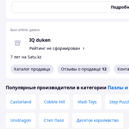
головоломки требуется соблюдать два условия: первое – 
и второе – фигуры не должны накладываться друг на друг
Подробн
Танграм
, как и любая другая головоломка – замечательн
Его особенностью является простота и одновременно мно
можно сложить несколько тысяч вариантов фигур! Надеем
Был online:
давно
эту увлекательную игру. Приятного вам досуга!
IQ duken
Размер: 15х15х1см.
Рейтинг не сформирован
7 лет на Satu.kz
Каталог продавца
Отзывы о продавце
12
Конт
Популярные производители
в категории
Пазлы и
Castorland
Cobble Hill
Vladi Toys
Step Puzz
Unidragon
Степ Пазл
Десятое королевство