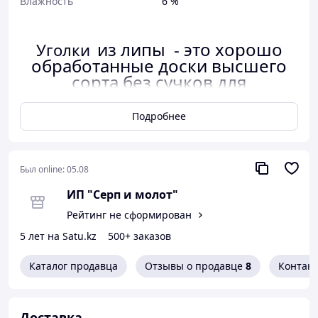
Влажность
6 %
из липы - это хорошо
Уголки
обработанные доски высшего
сорта без сучков для
изготовления рамки вокруг
дверей , окон и дверных
Подробнее
проёмов .
Чем липа лучше!!!
Был online:
05.08
Липа считается самым лучшим ,
ИП "Серп и молот"
лечебным, красивым и
благородным материалом для
Рейтинг не сформирован
бань и саун. Очень приятный
5 лет на Satu.kz
500+ заказов
запах , липа относится к
лиственным породам деревьев
Каталог продавца
Отзывы о продавце
8
Контак
не содержит смолы, не
нагревается - по сравнению с
Доставка