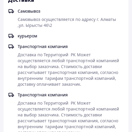
хвойными породами (кедр,
сосна, лиственница, ель.
)
Самовывоз
Размер 26\26мм
Самовывоз осуществляется по адресу г. Алматы 
,ул. Ырысты 46\2 
курьером
Транспортная компания
Как сделать заказ у нас
Доставка по Территорий  РК Может 
осуществляется любой транспортной компанией 
на выбор заказчика. Стоимость доставки 
рассчитывает транспортная компания, согласно 
Оформление
Полная
внутренним  тарифам транспортной компаний, 
Доставка заказа
заказа на сайте
предоплата
доставку оплачивает заказчик.
или самовывоз
или по телефону
заказа
Транспортная компания
Доставка по Территорий  РК Может 
осуществляется любой транспортной компанией 
на выбор заказчика. Стоимость доставки 
рассчитывает транспортная компания, согласно 
внутренним  тарифам транспортной компаний, 