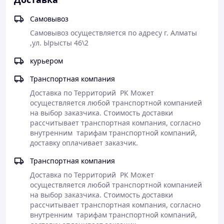
Для того чтобы обливаться из ковша водой
Самовывоз
(температура будет на любителя) или
специальными ароматными отварами из трав во
Самовывоз осуществляется по адресу г. Алматы 
время различных банных процедур.
,ул. Ырысты 46\2 
Как сделать заказ у нас
курьером
Транспортная компания
Доставка по Территорий  РК Может 
осуществляется любой транспортной компанией 
Оформление
Полная
на выбор заказчика. Стоимость доставки 
Доставка заказа
заказа на сайте
предоплата
рассчитывает транспортная компания, согласно 
или самовывоз
или по телефону
заказа
внутренним  тарифам транспортной компаний, 
доставку оплачивает заказчик.
Транспортная компания
Доставка по Территорий  РК Может 
осуществляется любой транспортной компанией 
на выбор заказчика. Стоимость доставки 
рассчитывает транспортная компания, согласно 
внутренним  тарифам транспортной компаний, 