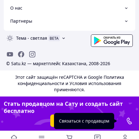
О нас
Партнеры
Тема
-
светлая
BETA
© Satu.kz — маркетплейс Казахстана, 2008-2026
Этот сайт защищён reCAPTCHA и Google
Политика
конфиденциальности
и
Условия использования
применяются.
Стать продавцом на Сату и создать сайт
бесплатно
Создать сайт
Связаться с продавцом