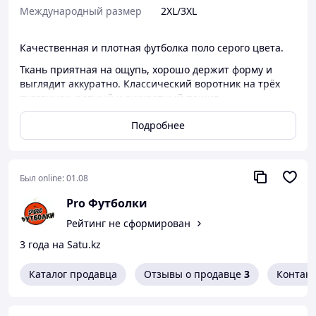
Международный размер
2XL/3XL
Качественная и плотная футболка поло серого цвета.
Ткань приятная на ощупь, хорошо держит форму и
выглядит аккуратно. Классический воротник на трёх
пуговицах, ровный и аккуратный пошив.
Работаем напрямую с фабриками в Узбекистане,
Подробнее
поэтому можем делать
любые объёмы под заказ
.
Шьём
под наши размеры
, а не стандартный
«китайский» крой.
Был online:
01.08
Это не барахолка и не ширпотреб — это
премиум
качество
. Материал по плотности как
адо
: плотный,
Pro Футболки
ноский, хорошо ведёт себя после стирки.
Рейтинг не сформирован
Подходит для всех видов нанесения:
DTF,
3 года на Satu.kz
шелкография, вышивка, термоперенос,
сублимация
. Отличный вариант для брендирования,
Каталог продавца
Отзывы о продавце
3
Контак
формы персонала и корпоративной одежды.
Любая форма оплаты.