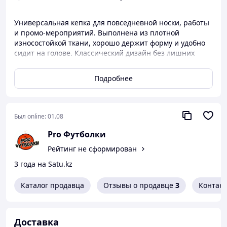
Универсальная кепка для повседневной носки, работы
и промо-мероприятий. Выполнена из плотной
износостойкой ткани, хорошо держит форму и удобно
сидит на голове. Классический дизайн без лишних
деталей подходит мужчинам и женщинам.
Подробнее
Мы работаем напрямую с фабриками, контролируем
качество производства и гарантируем аккуратный
пошив и надёжные материалы. Кепка отлично
подходит для печати и вышивки логотипов, брендинга
Был online:
01.08
и корпоративной одежды.
Pro Футболки
В наличии есть все базовые цвета!
Рейтинг не сформирован
3 года на Satu.kz
Каталог продавца
Отзывы о продавце
3
Контак
Доставка