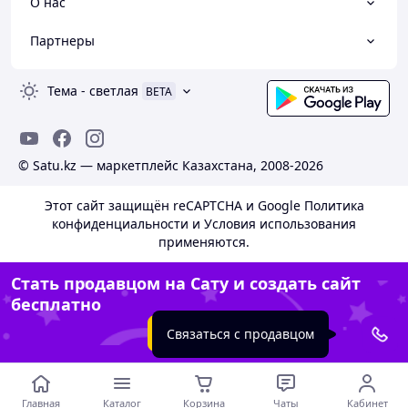
О нас
Партнеры
Тема
-
светлая
BETA
© Satu.kz — маркетплейс Казахстана, 2008-2026
Этот сайт защищён reCAPTCHA и Google
Политика
конфиденциальности
и
Условия использования
применяются.
Стать продавцом на Сату и создать сайт
бесплатно
Создать сайт
Связаться с продавцом
Главная
Каталог
Корзина
Чаты
Кабинет