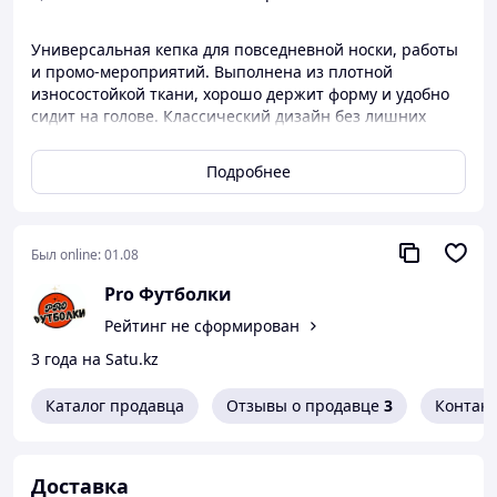
Универсальная кепка для повседневной носки, работы
и промо-мероприятий. Выполнена из плотной
износостойкой ткани, хорошо держит форму и удобно
сидит на голове. Классический дизайн без лишних
деталей подходит мужчинам и женщинам.
Подробнее
Мы работаем напрямую с фабриками, контролируем
качество производства и гарантируем аккуратный
пошив и надёжные материалы. Кепка отлично
подходит для печати и вышивки логотипов, брендинга
Был online:
01.08
и корпоративной одежды.
Pro Футболки
В наличии есть все базовые цвета!
Рейтинг не сформирован
3 года на Satu.kz
Каталог продавца
Отзывы о продавце
3
Контак
Доставка