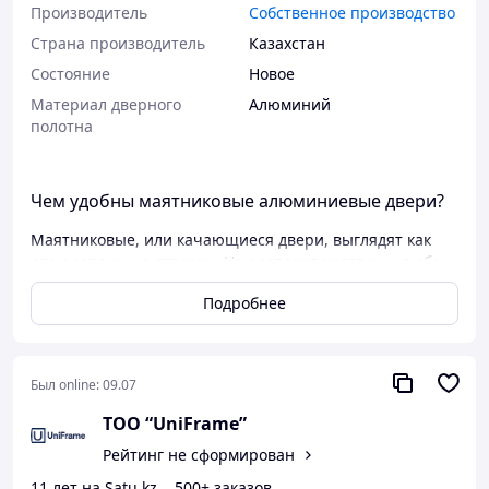
Производитель
Собственное производство
Страна производитель
Казахстан
Состояние
Новое
Материал дверного
Алюминий
полотна
Чем удобны маятниковые алюминиевые двери?
Маятниковые, или качающиеся двери, выглядят как
две распашные створки. Но распахиваются они в обе
стороны – и на себя, и от себя. Проходящему не нужно
Подробнее
дергать ручку – достаточно просто толкнуть створку
двери в любую сторону.
Был online:
09.07
ТОО “UniFrame”
Где применяются
Рейтинг не сформирован
Такие двери можно увидеть в ресторанах и
11 лет на Satu.kz
500+ заказов