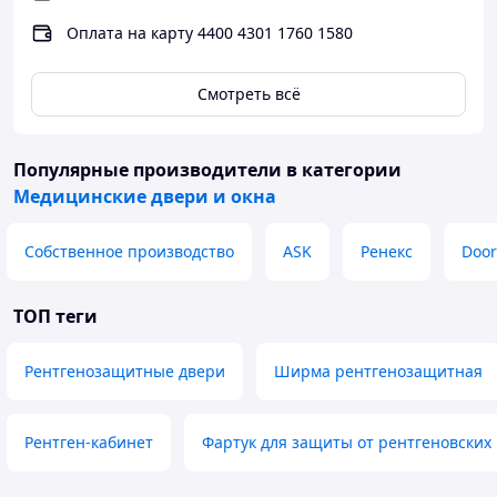
3.
Оплата на карту 4400 4301 1760 1580
Легкий вес – достаточный, чтобы дверь можно было
открыть быстро.
4.
Смотреть всё
Устойчивость к влаге, коррозии, гниению, перепадам
температур.
Популярные производители
в категории
Производство и монтаж алюминиевых
Медицинские двери и окна
маятниковых дверей в Алматы
Мы замеряем дверной
Собственное производство
ASK
Ренекс
Doo
проем на вашем объекте,
а затем изготавливаем
двери на собственном
ТОП теги
производстве.
Сами доставляем и
Рентгенозащитные двери
Ширма рентгенозащитная
монтируем, вывозим
строительный мусор
после демонтажа.
Рентген-кабинет
Фартук для защиты от рентгеновских
Выдаем гарантию 5-7 лет,
при необходимости