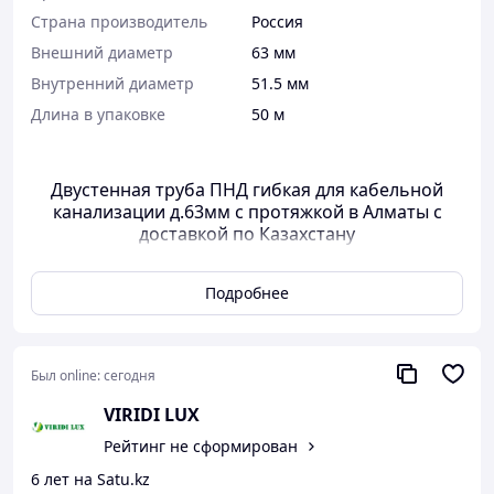
Страна производитель
Россия
Внешний диаметр
63 мм
Внутренний диаметр
51.5 мм
Длина в упаковке
50 м
Двустенная труба ПНД гибкая для кабельной
канализации д.63мм с протяжкой в Алматы с
доставкой по Казахстану
Двустенные гибкие электротехнические трубы могут
Подробнее
использоваться как для прокладки кабеля, так и для
организации ливневой организации. В первом случае
удобнее использовать трубы с протяжкой - она
позволяет легко проложить кабель во внутреннем
Был online:
сегодня
пространстве трубы. Труба имеет высокую кольцевую
жесткость. Диаметр 63 мм, поставляется бухтами по 50
VIRIDI LUX
метров. Материал - ПНД.
Рейтинг не сформирован
Почему с нами выгодно?
6 лет на Satu.kz