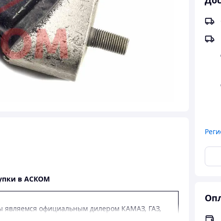
Дос
Реги
упки в АСКОМ
Опл
 являемся официальным дилером КАМАЗ, ГАЗ,
З.