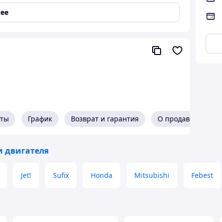
ее
едлагаем конкурентные цены, качество от
водов-производителей, скидки оптовым клиентам.
едоставляем официальную гарантию от
оизводителя.
кты
График
Возврат и гарантия
О продавце
в нашем магазине
 двигателя
Jet!
Sufix
Honda
Mitsubishi
Febest
Самовывоз или доставка
курьерскими службами СДЕК, JET
а заказа или
газине
Доставка до магазина АСКОМ -