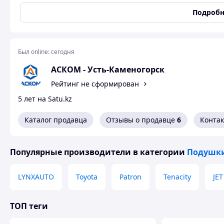
Подробн
Пр
за
Был online:
сегодня
АСКОМ - Усть-Каменогорск
Пр
Рейтинг не сформирован
пр
5 лет на Satu.kz
Каталог продавца
Отзывы о продавце
6
Конта
Как сделать покупку 
Популярные производители
в категории
Подушки
LYNXAUTO
Toyota
Patron
Tenacity
JET
ТОП теги
Оформление заказа на сайте или
Полная предоплат
по телефону
оплата в ма