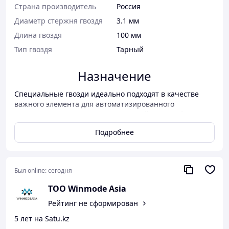
Страна производитель
Россия
Диаметр стержня гвоздя
3.1 мм
Длина гвоздя
100 мм
Тип гвоздя
Тарный
Назначение
Специальные гвозди идеально подходят в качестве
важного элемента для автоматизированного
скрепления деревянных конструкций, где необходима
высокая прочность соединения деталей. Они обладают
Подробнее
весьма широкой функциональностью и активно
используются для обшивки деревом, сколачивания
напольных покрытий, монтажа оконных и дверных
блоков, изготовления и ремонта поддонов,
Был online:
сегодня
изготовления тары, упаковки, деревянных
конструкций, на которые действуют динамические и
ТОО Winmode Asia
вибрационные нагрузки, ограждений, а, помимо всего
Рейтинг не сформирован
этого, в общих строительных работах вплоть до
облицовки и отделки построения.
5 лет на Satu.kz