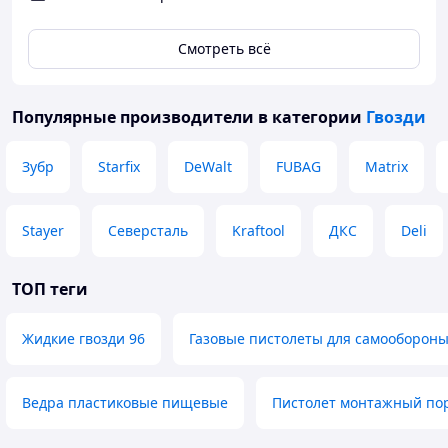
выдергиванию. Также одним из основных преимуществ
кольцевых гвоздей является повышенный уровень
надежности соединения. В большинстве случаев
Смотреть всё
кольцевые гвозди применяются там, где необходимо
достичь повышенной прочности скрепления, поэтому
основной сферой применения гвоздей с кольцевой
Популярные производители
в категории
Гвозди
накаткой является домостроение и производство
деревянной тары.
Зубр
Starfix
DeWalt
FUBAG
Matrix
Кольцевая или винтовая накатка повышают уровень
надежности соединения в 4-5 раз, по сравнению с
обычными гвоздями
Stayer
Северсталь
Kraftool
ДКС
Deli
В коробке 3600шт.
ТОП теги
Жидкие гвозди 96
Газовые пистолеты для самооборон
Ведра пластиковые пищевые
Пистолет монтажный пор