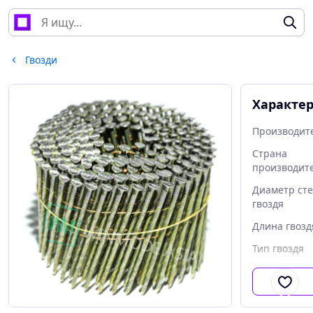
Гвозди
Характе
Производит
Страна
производит
Диаметр ст
гвоздя
Длина гвозд
Тип гвоздя